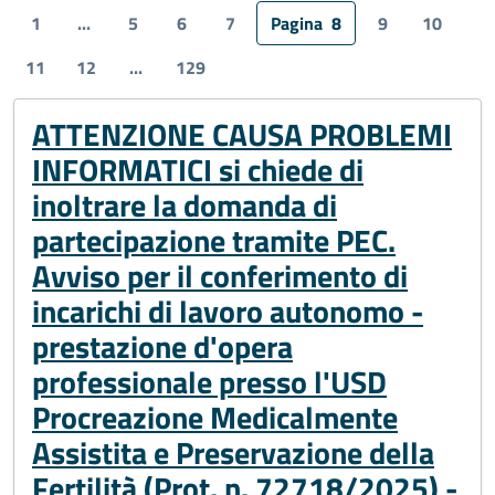
1
...
5
6
7
Pagina
8
9
10
11
12
...
129
ATTENZIONE CAUSA PROBLEMI
INFORMATICI si chiede di
inoltrare la domanda di
partecipazione tramite PEC.
Avviso per il conferimento di
incarichi di lavoro autonomo -
prestazione d'opera
professionale presso l'USD
Procreazione Medicalmente
Assistita e Preservazione della
Fertilità (Prot. n. 72718/2025) -