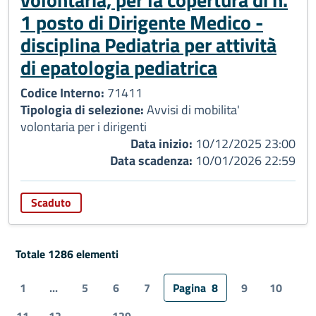
1 posto di Dirigente Medico -
disciplina Pediatria per attività
di epatologia pediatrica
Codice Interno:
71411
Tipologia di selezione:
Avvisi di mobilita'
volontaria per i dirigenti
Data inizio:
10/12/2025 23:00
Data scadenza:
10/01/2026 22:59
Scaduto
Totale 1286 elementi
1
...
5
6
7
Pagina
8
9
10
11
12
...
129