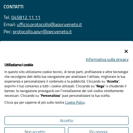
CONTATTI
Tel.
045812 11 11
Email:
ufficio.protocollo@aovr.veneto.it
Pec:
protocollo.aovr@pecveneto.it
SEGUICI SU
Informativa sulla privacy
Utilizziamo i cookie
In questo sito utilizziamo cookie tecnici, di terze parti, profilazione e altre tecnologie
Privacy
che raccolgono dati della tua navigazione per analizzare l’utilizzo, migliorare la tua
esperienza e personalizzare il contenuto e la pubblicità. Cliccando su “
Accetta
”,
Accessibilità
esprimi il tuo consenso a tutti i cookie utilizzati. Cliccando su "
Nega
" o chiudendo il
banner, la navigazione proseguirà con l’installazione dei soli cookie strettamente
necessari. Cliccando su "
Personalizza
" puoi personalizzare la tua scelta.
Note legali
Clicca qui per saperne di più sulla nostra
Cookie Policy
.
Cookies policy
Accetto
Mappa del sito
Non accetto
Più opzioni