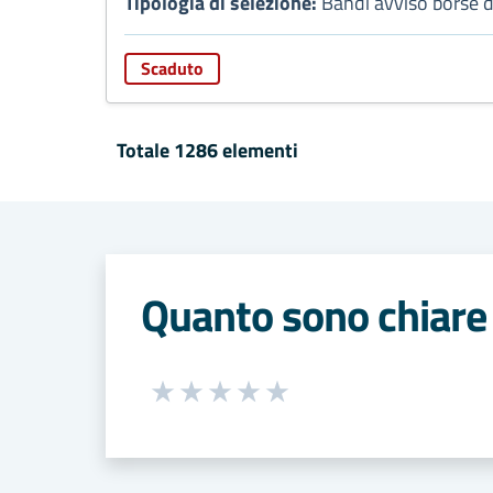
Tipologia di selezione:
Bandi avviso borse d
Scaduto
Totale 1286 elementi
Quanto sono chiare 
Seleziona una valutazione da 1 a 5
Valuta 1 stelle su 5
Valuta 2 stelle su 5
Valuta 3 stelle su 5
Valuta 4 stelle su 5
Valuta 5 stelle su 5