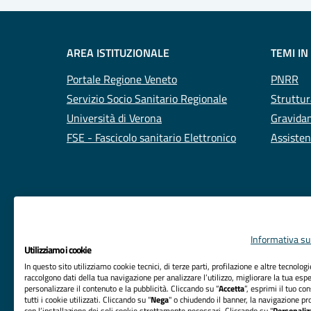
AREA ISTITUZIONALE
TEMI IN
Portale Regione Veneto
PNRR
Servizio Socio Sanitario Regionale
Struttur
Università di Verona
Gravidan
FSE - Fascicolo sanitario Elettronico
Assisten
Informativa sul
Utilizziamo i cookie
In questo sito utilizziamo cookie tecnici, di terze parti, profilazione e altre tecnolog
raccolgono dati della tua navigazione per analizzare l’utilizzo, migliorare la tua esp
personalizzare il contenuto e la pubblicità. Cliccando su “
Accetta
”, esprimi il tuo co
tutti i cookie utilizzati. Cliccando su "
Nega
" o chiudendo il banner, la navigazione pr
con l’installazione dei soli cookie strettamente necessari. Cliccando su "
Personaliz