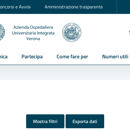
oncorsi e Avvisi
Amministrazione trasparente
ica
Partecipa
Come fare per
Numeri utili
Mostra filtri
Esporta dati