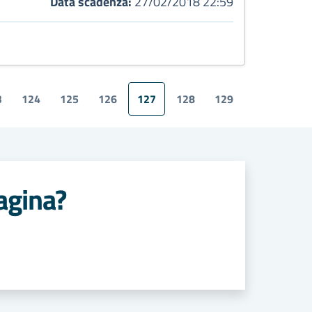
Data scadenza:
27/02/2018 22:59
3
124
125
126
127
128
129
agina?