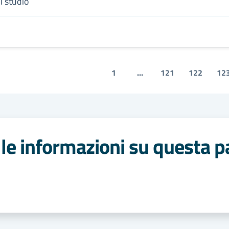
i studio
1
...
121
122
12
le informazioni su questa p
 stelle