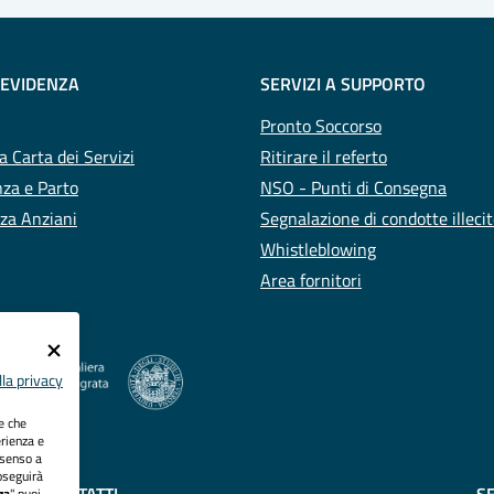
 EVIDENZA
SERVIZI A SUPPORTO
Pronto Soccorso
a Carta dei Servizi
Ritirare il referto
za e Parto
NSO - Punti di Consegna
za Anziani
Segnalazione di condotte illeci
Whistleblowing
Area fornitori
la privacy
ie che
erienza e
nsenso a
oseguirà
za
" puoi