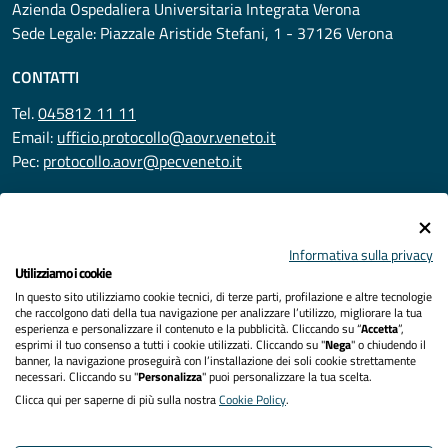
Azienda Ospedaliera Universitaria Integrata Verona
Sede Legale: Piazzale Aristide Stefani, 1 - 37126 Verona
CONTATTI
Tel.
045812 11 11
Email:
ufficio.protocollo@aovr.veneto.it
Pec:
protocollo.aovr@pecveneto.it
SEGUICI SU
Informativa sulla privacy
Utilizziamo i cookie
In questo sito utilizziamo cookie tecnici, di terze parti, profilazione e altre tecnologie
Privacy
che raccolgono dati della tua navigazione per analizzare l’utilizzo, migliorare la tua
esperienza e personalizzare il contenuto e la pubblicità. Cliccando su “
Accetta
”,
Accessibilità
esprimi il tuo consenso a tutti i cookie utilizzati. Cliccando su "
Nega
" o chiudendo il
banner, la navigazione proseguirà con l’installazione dei soli cookie strettamente
necessari. Cliccando su "
Personalizza
" puoi personalizzare la tua scelta.
Note legali
Clicca qui per saperne di più sulla nostra
Cookie Policy
.
Cookies policy