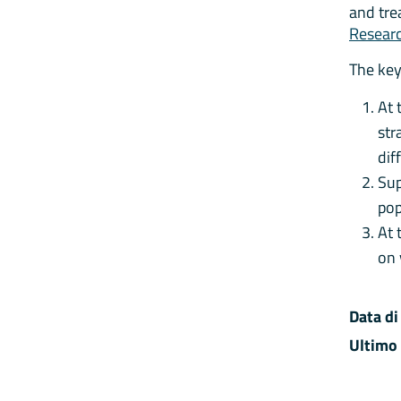
and tre
Researc
The key
At 
str
dif
Sup
pop
At 
on 
Data di
Ultimo