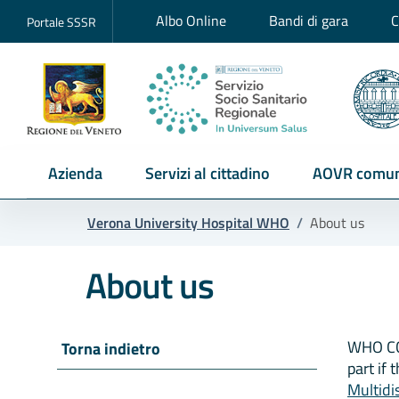
Albo Online
Bandi di gara
C
Portale SSSR
Azienda
Servizi al cittadino
AOVR comun
Verona University Hospital WHO
/
About us
About us
WHO CC 
Torna indietro
part if 
Multidi