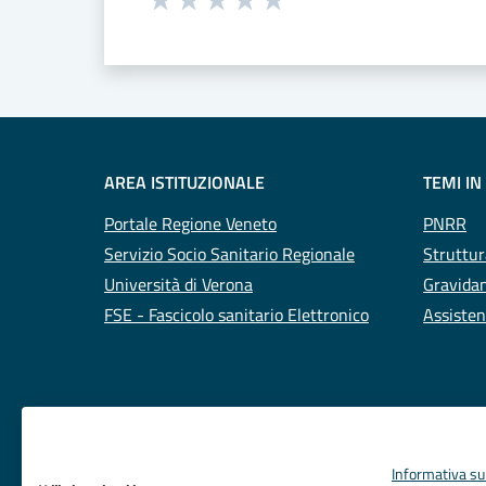
Valuta 1 stelle su 5
Valuta 2 stelle su 5
Valuta 3 stelle su 5
Valuta 4 stelle su 5
Valuta 5 stelle su 5
AREA ISTITUZIONALE
TEMI IN
Portale Regione Veneto
PNRR
Servizio Socio Sanitario Regionale
Struttur
Università di Verona
Gravidan
FSE - Fascicolo sanitario Elettronico
Assisten
Informativa sul