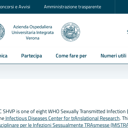
oncorsi e Avvisi
Amministrazione trasparente
ica
Partecipa
Come fare per
Numeri utili
SHVP is one of eight WHO Sexually Transmitted Infection (
the
Infectious Diseases Center for trAnslational Research
. Th
sciplinare per le Infezioni Sessualmente TRAsmesse (MISTR