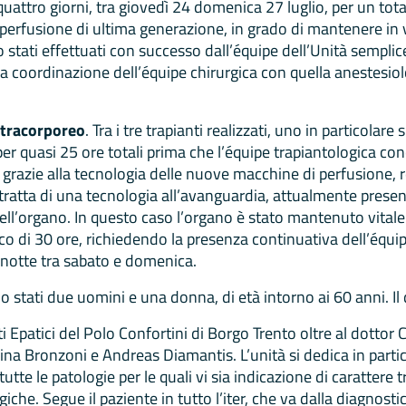
i quattro giorni, tra giovedì 24 domenica 27 luglio, per un tot
perfusione di ultima generazione, in grado di mantenere in v
 stati effettuati con successo dall’équipe dell’Unità semplice
coordinazione dell’équipe chirurgica con quella anestesiolog
xtracorporeo
. Tra i tre trapianti realizzati, uno in particolare
er quasi 25 ore totali prima che l’équipe trapiantologica conc
grazie alla tecnologia delle nuove macchine di perfusione, r
 tratta di una tecnologia all’avanguardia, attualmente presen
l’organo. In questo caso l’organo è stato mantenuto vitale 
arco di 30 ore, richiedendo la presenza continuativa dell’équipe
 notte tra sabato e domenica.
no stati due uomini e una donna, di età intorno ai 60 anni. 
nti Epatici del Polo Confortini di Borgo Trento oltre al dotto
ina Bronzoni e Andreas Diamantis. L’unità si dedica in partic
 tutte le patologie per le quali vi sia indicazione di carattere
giche. Segue il paziente in tutto l’iter, che va dalla diagnost