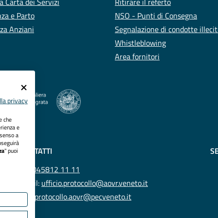
a Carta dei Servizi
Ritirare il referto
za e Parto
NSO - Punti di Consegna
za Anziani
Segnalazione di condotte illeci
Whistleblowing
Area fornitori
la privacy
ie che
erienza e
nsenso a
oseguirà
CONTATTI
SE
za
" puoi
Tel.
045812 11 11
Email:
ufficio.protocollo@aovr.veneto.it
Pec:
protocollo.aovr@pecveneto.it