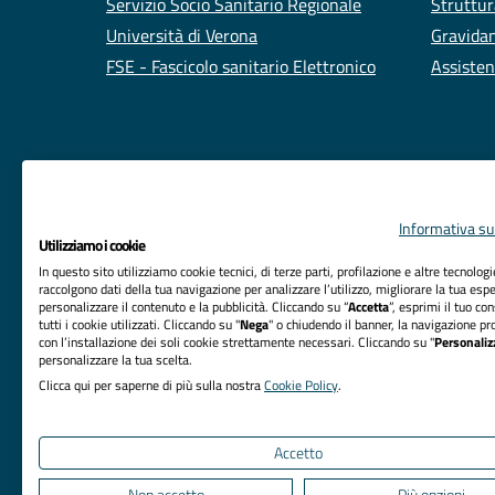
Servizio Socio Sanitario Regionale
Struttur
Università di Verona
Gravidan
FSE - Fascicolo sanitario Elettronico
Assisten
Informativa sul
Utilizziamo i cookie
In questo sito utilizziamo cookie tecnici, di terze parti, profilazione e altre tecnolog
raccolgono dati della tua navigazione per analizzare l’utilizzo, migliorare la tua esp
personalizzare il contenuto e la pubblicità. Cliccando su “
Accetta
”, esprimi il tuo co
tutti i cookie utilizzati. Cliccando su "
Nega
" o chiudendo il banner, la navigazione pr
RIFERIMENTI
con l’installazione dei soli cookie strettamente necessari. Cliccando su "
Personaliz
personalizzare la tua scelta.
Azienda Ospedaliera Universitaria Integrata Verona
Clicca qui per saperne di più sulla nostra
Cookie Policy
.
Sede Legale: Piazzale Aristide Stefani, 1 - 37126
Verona
Accetto
Non accetto
Più opzioni