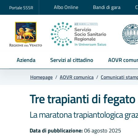
Albo Online
Bandi di gara
C
Portale SSSR
Azienda
Servizi al cittadino
AOVR comun
Homepage
/
AOVR comunica
/
Comunicati stam
Tre trapianti di fegato
La maratona trapiantologica grazi
Data di pubblicazione:
06 agosto 2025