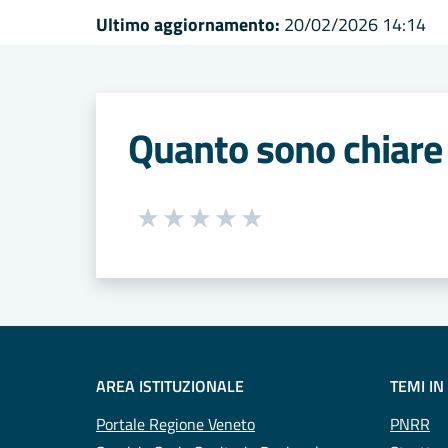
Ultimo aggiornamento:
20/02/2026 14:14
Quanto sono chiare 
Seleziona una valutazione da 1 a 5
Valuta 1 stelle su 5
Valuta 2 stelle su 5
Valuta 3 stelle su 5
Valuta 4 stelle su 5
Valuta 5 stelle su 5
AREA ISTITUZIONALE
TEMI IN
Portale Regione Veneto
PNRR