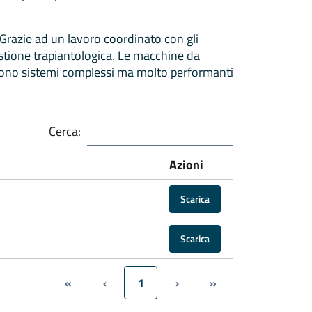
. Grazie ad un lavoro coordinato con gli
estione trapiantologica. Le macchine da
ro, sono sistemi complessi ma molto performanti
Cerca:
Azioni
Scarica
Scarica
«
‹
1
›
»