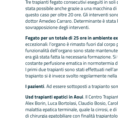
Tre trapianti fegato consecutivi eseguiti in sol
stata possibile anche grazie a una macchina di 
questo caso per oltre 20 ore. Gli interventi sono
dottor Amedeo Carraro. Determinante è stata la 
sovrapposizione degli interventi.
Fegato per un totale di 25 ore in ambiente e
eccezionali: l’organo è rimasto fuori dal corpo p
funzionalità dell’organo sono state mantenute 
era già stata fatta la necessaria formazione. Si
costante perfusione ematica in normotermia del
I primi due trapianti sono stati effettuati nell’
trapianto si è invece svolto regolarmente nella
I pazienti
. Ad essere sottoposti a trapianto so
Usd trapianti epatici in Aoui
. Il Centro Trapia
Alex Borin, Luca Bortolasi, Claudio Bosio, Carol
malattia epatica terminale, quale la cirrosi, e di
di chirurgia epatobiliare con finalità trapiantolo