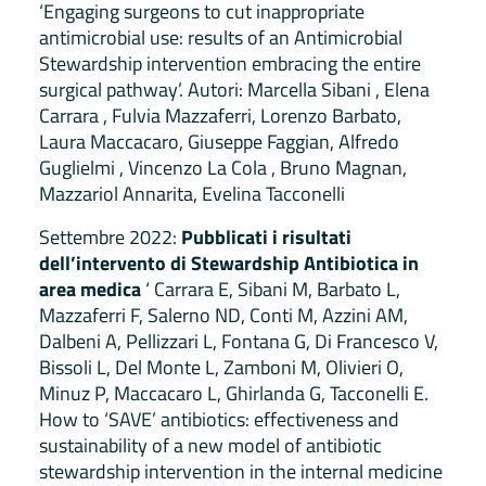
‘Engaging surgeons to cut inappropriate
antimicrobial use: results of an Antimicrobial
Stewardship intervention embracing the entire
surgical pathway’. Autori: Marcella Sibani , Elena
Carrara , Fulvia Mazzaferri, Lorenzo Barbato,
Laura Maccacaro, Giuseppe Faggian, Alfredo
Guglielmi , Vincenzo La Cola , Bruno Magnan,
Mazzariol Annarita, Evelina Tacconelli
Settembre 2022:
Pubblicati i risultati
dell’intervento di Stewardship Antibiotica in
area medica
‘ Carrara E, Sibani M, Barbato L,
Mazzaferri F, Salerno ND, Conti M, Azzini AM,
Dalbeni A, Pellizzari L, Fontana G, Di Francesco V,
Bissoli L, Del Monte L, Zamboni M, Olivieri O,
Minuz P, Maccacaro L, Ghirlanda G, Tacconelli E.
How to ‘SAVE’ antibiotics: effectiveness and
sustainability of a new model of antibiotic
stewardship intervention in the internal medicine