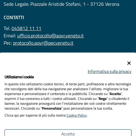
Sede Legale: Piazzale Aristide Stefani, 1 - 37126 Verona
CONTATTI
Tel.
045812 11 11
Email:
ufficio.protocollo@aovr.veneto.it
Pec:
protocollo.aovr@pecveneto.it
SEGUICI SU
Informativa sulla privacy
Utilizziamo i cookie
In questo sito utilizziamo cookie tecnici, di terze parti, profilazione e altre tecnologie
Privacy
che raccolgono dati della tua navigazione per analizzare l’utilizzo, migliorare la tua
esperienza e personalizzare il contenuto e la pubblicità. Cliccando su “
Accetta
”,
Accessibilità
esprimi il tuo consenso a tutti i cookie utilizzati. Cliccando su "
Nega
" o chiudendo il
banner, la navigazione proseguirà con l’installazione dei soli cookie strettamente
necessari. Cliccando su "
Personalizza
" puoi personalizzare la tua scelta.
Note legali
Clicca qui per saperne di più sulla nostra
Cookie Policy
.
Cookies policy
Accetto
Mappa del sito