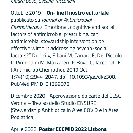
Chiara Bovo, Evelina Tacconelli
Ottobre 2019 –
On-line il nostro editoriale
pubblicato su
Journal of Antimicrobial
Chemotherapy “
Emotional, cognitive and social
factors of antimicrobial prescribing: can
antimicrobial stewardship intervention be
effective without addressing psycho-social
factors?” Donisi V, Sibani M, Carrara E, Del Piccolo
L, Rimondini M, Mazzaferri F, Bovo C, Tacconelli E.
J Antimicrob Chemother. 2019 Oct
1;74(10):2844-2847. doi: 10.1093/jac/dkz308.
PubMed PMID: 31299072.
Dicembre 2020 –Approvazione da parte del CESC
Verona – Treviso dello Studio ENSURE
(Stewardship Antibiotica in Area COVID e In Area
Pediatrica)
Aprile 2022:
Poster ECCMID 2022 Lisbona