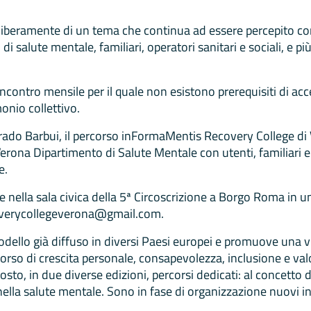
 liberamente di un tema che continua ad essere percepito com
i di salute mentale, familiari, operatori sanitari e sociali, e p
incontro mensile per il quale non esistono prerequisiti di ac
onio collettivo.
orrado Barbui, il percorso inFormaMentis Recovery College di
rona Dipartimento di Salute Mentale con utenti, familiari e c
e.
e nella sala civica della 5ª Circoscrizione a Borgo Roma in un
coverycollegeverona@gmail.com.
modello già diffuso in diversi Paesi europei e promuove una v
rso di crescita personale, consapevolezza, inclusione e valori
sto, in due diverse edizioni, percorsi dedicati: al concetto 
ella salute mentale. Sono in fase di organizzazione nuovi in