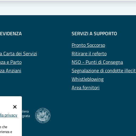
 EVIDENZA
SERVIZI A SUPPORTO
Pronto Soccorso
a Carta dei Servizi
Ritirare il referto
za e Parto
NSO - Punti di Consegna
za Anziani
Segnalazione di condotte illeci
Whistleblowing
Area fornitori
la privacy
ie che
erienza e