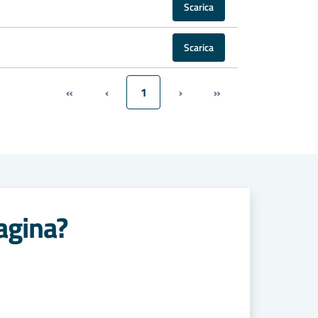
Scarica
Scarica
«
‹
1
›
»
agina?