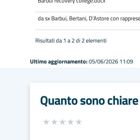
Barbui recovery college.docx
da sx Barbui, Bertani, D'Astore con rappres
Risultati da 1 a 2 di 2 elementi
Ultimo aggiornamento:
05/06/2026 11:09
Quanto sono chiare 
Seleziona una valutazione da 1 a 5
Valuta 1 stelle su 5
Valuta 2 stelle su 5
Valuta 3 stelle su 5
Valuta 4 stelle su 5
Valuta 5 stelle su 5