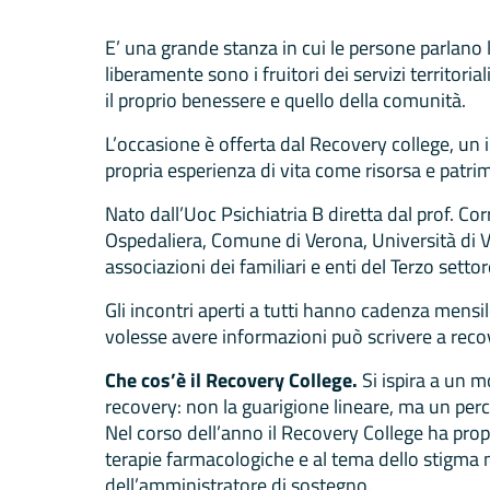
E’ una grande stanza in cui le persone parlano
liberamente sono i fruitori dei servizi territorial
il proprio benessere e quello della comunità.
L’occasione è offerta dal Recovery college, un 
propria esperienza di vita come risorsa e patrim
Nato dall’Uoc Psichiatria B diretta dal prof. C
Ospedaliera, Comune di Verona, Università di Ve
associazioni dei familiari e enti del Terzo settor
Gli incontri aperti a tutti hanno cadenza mensil
volesse avere informazioni può scrivere a re
Che cos’è il Recovery College.
Si ispira a un 
recovery: non la guarigione lineare, ma un perco
Nel corso dell’anno il Recovery College ha propo
terapie farmacologiche e al tema dello stigma n
dell’amministratore di sostegno.