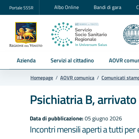
Albo Online
Bandi di gara
C
Portale SSSR
Azienda
Servizi al cittadino
AOVR comun
Homepage
/
AOVR comunica
/
Comunicati stam
Psichiatria B, arrivat
Data di pubblicazione:
05 giugno 2026
Incontri mensili aperti a tutti pe