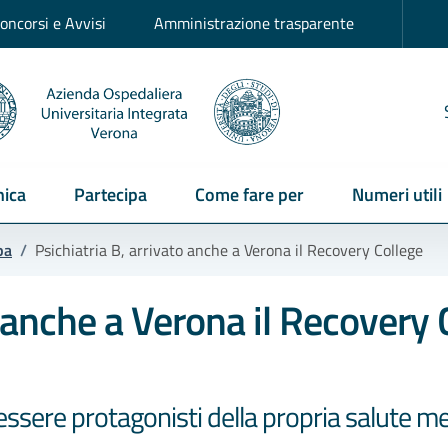
oncorsi e Avvisi
Amministrazione trasparente
ica
Partecipa
Come fare per
Numeri utili
pa
/
Psichiatria B, arrivato anche a Verona il Recovery College
o anche a Verona il Recovery 
r essere protagonisti della propria salute m