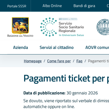
Albo Online
Bandi di gara
C
Portale SSSR
Azienda
Servizi al cittadino
AOVR comun
Homepage
/
Come fare per
/
Faq
/
Pagamenti ti
Pagamenti ticket per 
Data di pubblicazione:
30 gennaio 2026
Se dovuto, viene riportato sul verbale di dimissi
automatiche oppure on line.