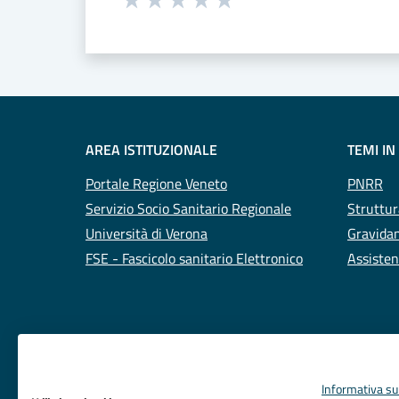
Valuta 1 stelle su 5
Valuta 2 stelle su 5
Valuta 3 stelle su 5
Valuta 4 stelle su 5
Valuta 5 stelle su 5
AREA ISTITUZIONALE
TEMI IN
Portale Regione Veneto
PNRR
Servizio Socio Sanitario Regionale
Struttur
Università di Verona
Gravidan
FSE - Fascicolo sanitario Elettronico
Assisten
Informativa sul