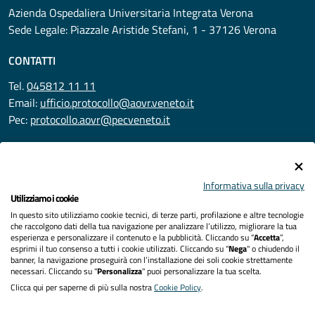
Azienda Ospedaliera Universitaria Integrata Verona
Sede Legale: Piazzale Aristide Stefani, 1 - 37126 Verona
CONTATTI
Tel.
045812 11 11
Email:
ufficio.protocollo@aovr.veneto.it
Pec:
protocollo.aovr@pecveneto.it
SEGUICI SU
Informativa sulla privacy
Utilizziamo i cookie
In questo sito utilizziamo cookie tecnici, di terze parti, profilazione e altre tecnologie
Privacy
che raccolgono dati della tua navigazione per analizzare l’utilizzo, migliorare la tua
esperienza e personalizzare il contenuto e la pubblicità. Cliccando su “
Accetta
”,
Accessibilità
esprimi il tuo consenso a tutti i cookie utilizzati. Cliccando su "
Nega
" o chiudendo il
banner, la navigazione proseguirà con l’installazione dei soli cookie strettamente
necessari. Cliccando su "
Personalizza
" puoi personalizzare la tua scelta.
Note legali
Clicca qui per saperne di più sulla nostra
Cookie Policy
.
Cookies policy