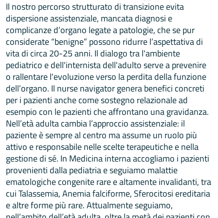
Il nostro percorso strutturato di transizione evita
dispersione assistenziale, mancata diagnosi e
complicanze d’organo legate a patologie, che se pur
considerate “benigne” possono ridurre l’aspettativa di
vita di circa 20-25 anni. Il dialogo tra l'ambiente
pediatrico e dell'internista dell'adulto serve a prevenire
o rallentare l'evoluzione verso la perdita della funzione
dell’organo. Il nurse navigator genera benefici concreti
per i pazienti anche come sostegno relazionale ad
esempio con le pazienti che affrontano una gravidanza.
Nell’età adulta cambia l’approccio assistenziale: il
paziente è sempre al centro ma assume un ruolo più
attivo e responsabile nelle scelte terapeutiche e nella
gestione di sé. In Medicina interna accogliamo i pazienti
provenienti dalla pediatria e seguiamo malattie
ematologiche congenite rare e altamente invalidanti, tra
cui Talassemia, Anemia falciforme, Sferocitosi ereditaria
e altre forme più rare. Attualmente seguiamo,
nell’ambito dell’età adulta, oltre la metà dei pazienti con