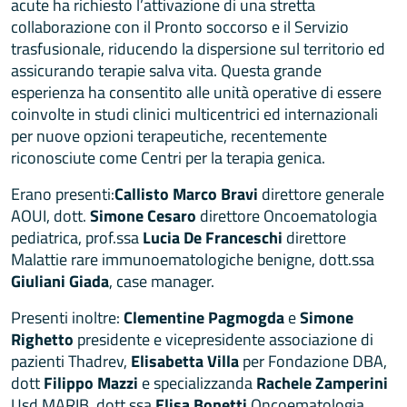
acute ha richiesto l’attivazione di una stretta
collaborazione con il Pronto soccorso e il Servizio
trasfusionale, riducendo la dispersione sul territorio ed
assicurando terapie salva vita. Questa grande
esperienza ha consentito alle unità operative di essere
coinvolte in studi clinici multicentrici ed internazionali
per nuove opzioni terapeutiche, recentemente
riconosciute come Centri per la terapia genica.
Erano presenti:
Callisto Marco Bravi
direttore generale
AOUI, dott.
Simone Cesaro
direttore Oncoematologia
pediatrica, prof.ssa
Lucia De Franceschi
direttore
Malattie rare immunoematologiche benigne, dott.ssa
Giuliani Giada
, case manager.
Presenti inoltre:
Clementine Pagmogda
e
Simone
Righetto
presidente e vicepresidente associazione di
pazienti Thadrev,
Elisabetta Villa
per Fondazione DBA,
dott
Filippo Mazzi
e specializzanda
Rachele Zamperini
Usd MARIB, dott.ssa
Elisa Bonetti
Oncoematologia