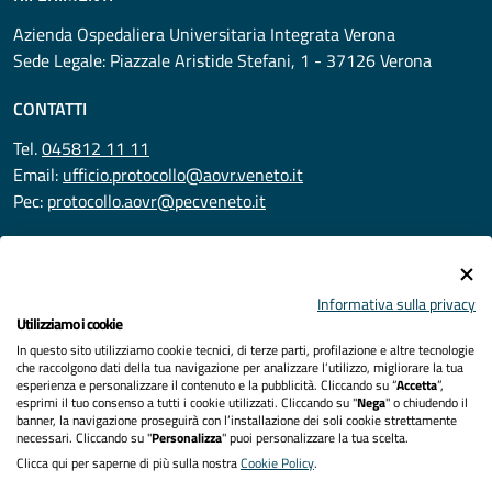
Azienda Ospedaliera Universitaria Integrata Verona
Sede Legale: Piazzale Aristide Stefani, 1 - 37126 Verona
CONTATTI
Tel.
045812 11 11
Email:
ufficio.protocollo@aovr.veneto.it
Pec:
protocollo.aovr@pecveneto.it
SEGUICI SU
Informativa sulla privacy
Utilizziamo i cookie
In questo sito utilizziamo cookie tecnici, di terze parti, profilazione e altre tecnologie
Privacy
che raccolgono dati della tua navigazione per analizzare l’utilizzo, migliorare la tua
esperienza e personalizzare il contenuto e la pubblicità. Cliccando su “
Accetta
”,
Accessibilità
esprimi il tuo consenso a tutti i cookie utilizzati. Cliccando su "
Nega
" o chiudendo il
banner, la navigazione proseguirà con l’installazione dei soli cookie strettamente
necessari. Cliccando su "
Personalizza
" puoi personalizzare la tua scelta.
Note legali
Clicca qui per saperne di più sulla nostra
Cookie Policy
.
Cookies policy