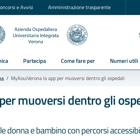
oncorsi e Avvisi
Amministrazione trasparente
ica
Partecipa
Come fare per
Numeri utili
pa
/
MyAouiVerona la app per muoversi dentro gli ospedali
er muoversi dentro gli ospe
e donna e bambino con percorsi accessibil