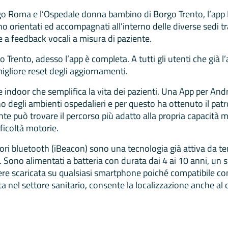
orgo Roma e l’Ospedale donna bambino di Borgo Trento, l’ap
o orientati ed accompagnati all’interno delle diverse sedi tr
e a feedback vocali a misura di paziente.
 Trento, adesso l’app è completa. A tutti gli utenti che già l
gliore reset degli aggiornamenti.
re indoor che semplifica la vita dei pazienti. Una App per An
no degli ambienti ospedalieri e per questo ha ottenuto il patro
te può trovare il percorso più adatto alla propria capacità mo
fficoltà motorie.
itori bluetooth (iBeacon) sono una tecnologia già attiva da t
a. Sono alimentati a batteria con durata dai 4 ai 10 anni, 
e scaricata su qualsiasi smartphone poiché compatibile con tu
ta nel settore sanitario, consente la localizzazione anche al