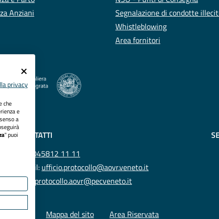
za Anziani
Segnalazione di condotte illeci
Whistleblowing
Area fornitori
la privacy
ie che
erienza e
nsenso a
oseguirà
CONTATTI
SE
za
" puoi
Tel.
045812 11 11
Email:
ufficio.protocollo@aovr.veneto.it
Pec:
protocollo.aovr@pecveneto.it
ies policy
Mappa del sito
Area Riservata