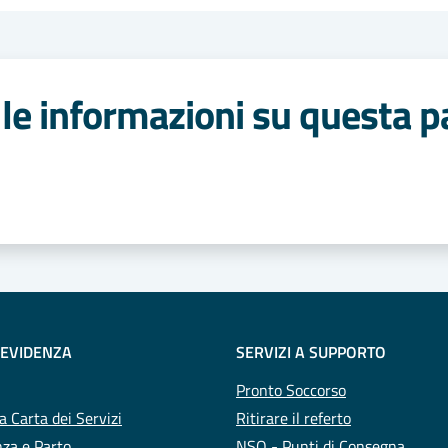
le informazioni su questa p
 stelle
 EVIDENZA
SERVIZI A SUPPORTO
Pronto Soccorso
a Carta dei Servizi
Ritirare il referto
za e Parto
NSO - Punti di Consegna