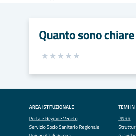
Quanto sono chiare 
Seleziona una valutazione da 1 a 5
Valuta 1 stelle su 5
Valuta 2 stelle su 5
Valuta 3 stelle su 5
Valuta 4 stelle su 5
Valuta 5 stelle su 5
AREA ISTITUZIONALE
TEMI IN
Portale Regione Veneto
PNRR
Servizio Socio Sanitario Regionale
Struttur
Università di Verona
Gravidan