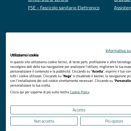
FSE - Fascicolo sanitario Elettronico
Assisten
Informativa sul
Utilizziamo i cookie
In questo sito utilizziamo cookie tecnici, di terze parti, profilazione e altre tecnolog
raccolgono dati della tua navigazione per analizzare l’utilizzo, migliorare la tua esp
personalizzare il contenuto e la pubblicità. Cliccando su “
Accetta
”, esprimi il tuo co
tutti i cookie utilizzati. Cliccando su "
Nega
" o chiudendo il banner, la navigazione pr
RIFERIMENTI
con l’installazione dei soli cookie strettamente necessari. Cliccando su "
Personaliz
personalizzare la tua scelta.
Azienda Ospedaliera Universitaria Integrata Verona
Clicca qui per saperne di più sulla nostra
Cookie Policy
.
Sede Legale: Piazzale Aristide Stefani, 1 - 37126
Verona
Accetto
Non accetto
Più opzioni
Privacy
Accessibilità
Note legali
Cook