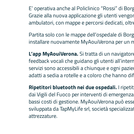
E’ operativa anche al Policlinico “Rossi” di B
Grazie alla nuova applicazione gli utenti vengon
ambulatori, con mappe e percorsi dedicati, oltr
Partita solo con le mappe dell’ospedale di Borgo
installare nuovamente MyAouiVerona per un mi
L’app MyAouiVerona.
Si tratta di un navigato
feedback vocali che guidano gli utenti all’inter
servizi sono accessibili a chiunque e ogni pazien
adatti a sedia a rotelle e a coloro che hanno di
Ripetitori bluetooth nei due ospedali.
I ripet
dai Vigili del Fuoco per interventi di emergenz
bassi costi di gestione. MyAouiVerona può esser
sviluppata da TapMyLife srl, società specializza
attrezzature.