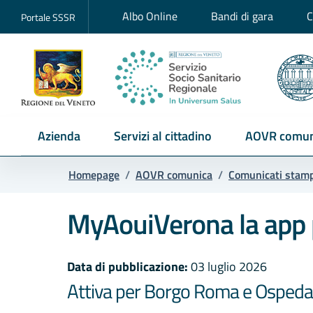
Albo Online
Bandi di gara
C
Portale SSSR
Azienda
Servizi al cittadino
AOVR comun
Homepage
/
AOVR comunica
/
Comunicati stam
MyAouiVerona la app p
Data di pubblicazione:
03 luglio 2026
Attiva per Borgo Roma e Ospedal