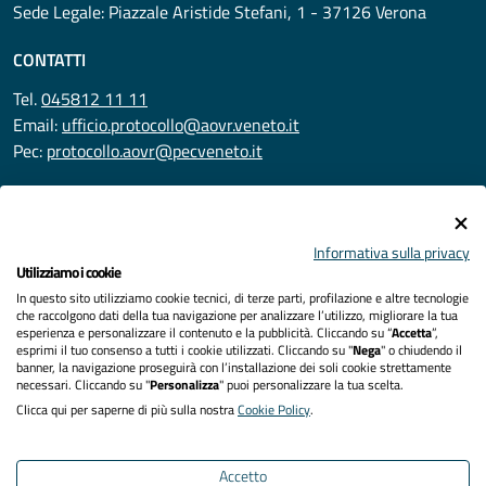
Sede Legale: Piazzale Aristide Stefani, 1 - 37126 Verona
CONTATTI
Tel.
045812 11 11
Email:
ufficio.protocollo@aovr.veneto.it
Pec:
protocollo.aovr@pecveneto.it
SEGUICI SU
Informativa sulla privacy
Utilizziamo i cookie
In questo sito utilizziamo cookie tecnici, di terze parti, profilazione e altre tecnologie
Privacy
che raccolgono dati della tua navigazione per analizzare l’utilizzo, migliorare la tua
esperienza e personalizzare il contenuto e la pubblicità. Cliccando su “
Accetta
”,
Accessibilità
esprimi il tuo consenso a tutti i cookie utilizzati. Cliccando su "
Nega
" o chiudendo il
banner, la navigazione proseguirà con l’installazione dei soli cookie strettamente
necessari. Cliccando su "
Personalizza
" puoi personalizzare la tua scelta.
Note legali
Clicca qui per saperne di più sulla nostra
Cookie Policy
.
Cookies policy
Accetto
Mappa del sito