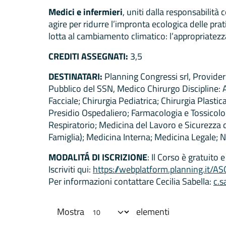
Medici e infermieri
, uniti dalla responsabilit
agire per ridurre l’impronta ecologica delle prat
lotta al cambiamento climatico: l’appropriatezza,
CREDITI ASSEGNATI:
3,5
DESTINATARI:
Planning Congressi srl, Provider
Pubblico del SSN, Medico Chirurgo Discipline: A
Facciale; Chirurgia Pediatrica; Chirurgia Plasti
Presidio Ospedaliero; Farmacologia e Tossicolog
Respiratorio; Medicina del Lavoro e Sicurezza 
Famiglia); Medicina Interna; Medicina Legale; N
MODALITÁ DI ISCRIZIONE
: Il Corso è gratuito
Iscriviti qui:
https://webplatform.planning.it/AS
Per informazioni contattare Cecilia Sabella:
c.s
Mostra
elementi