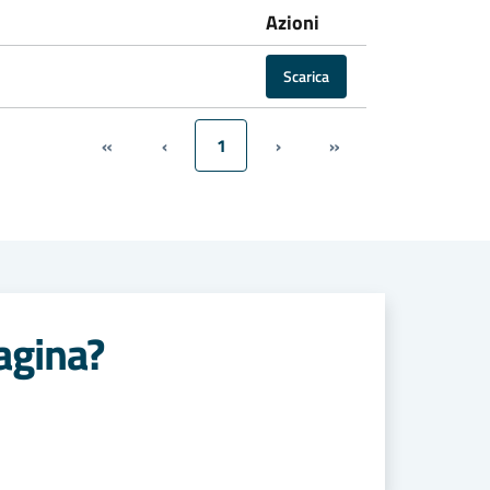
Azioni
Scarica
«
‹
1
›
»
agina?