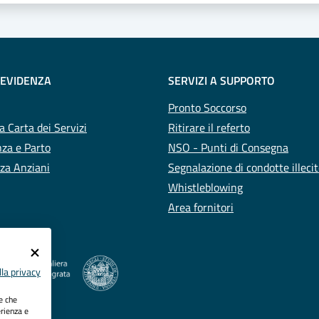
 EVIDENZA
SERVIZI A SUPPORTO
Pronto Soccorso
a Carta dei Servizi
Ritirare il referto
za e Parto
NSO - Punti di Consegna
za Anziani
Segnalazione di condotte illeci
Whistleblowing
Area fornitori
la privacy
ie che
erienza e