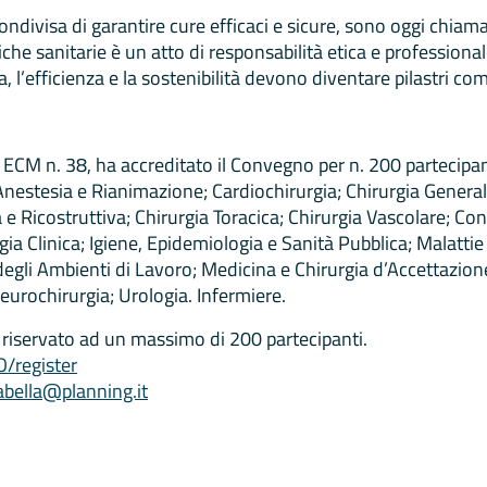
à condivisa di garantire cure efficaci e sicure, sono oggi ch
iche sanitarie è un atto di responsabilità etica e professional
 l’efficienza e la sostenibilità devono diventare pilastri com
 ECM n. 38, ha accreditato il Convegno per n. 200 partecipan
nestesia e Rianimazione; Cardiochirurgia; Chirurgia General
ca e Ricostruttiva; Chirurgia Toracica; Chirurgia Vascolare; Co
ia Clinica; Igiene, Epidemiologia e Sanità Pubblica; Malattie
degli Ambienti di Lavoro; Medicina e Chirurgia d’Accettazio
eurochirurgia; Urologia. Infermiere.
 e riservato ad un massimo di 200 partecipanti.
O/register
abella@planning.it