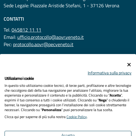
Sede Legale: Piazzale Aristide Stefani, 1 - 37126 Verona
CONTATTI
Tel.
045812 11 11
Email:
ufficio.protocollo@aovr.veneto.it
Pec:
protocollo.aovr@pecveneto.it
SEGUICI SU
Informativa sulla privacy
Utilizziamo i cookie
In questo sito utilizziamo cookie tecnici, di terze parti, profilazione e altre tecnologie
Privacy
che raccolgono dati della tua navigazione per analizzare l’utilizzo, migliorare la tua
esperienza e personalizzare il contenuto e la pubblicità. Cliccando su “
Accetta
”,
Accessibilità
esprimi il tuo consenso a tutti i cookie utilizzati. Cliccando su "
Nega
" o chiudendo il
banner, la navigazione proseguirà con l’installazione dei soli cookie strettamente
necessari. Cliccando su "
Personalizza
" puoi personalizzare la tua scelta.
Note legali
Clicca qui per saperne di più sulla nostra
Cookie Policy
.
Cookies policy
Accetto