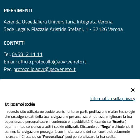
RIFERIMENTI
Azienda Ospedaliera Universitaria Integrata Verona
Sede Legale: Piazzale Aristide Stefani, 1 - 37126 Verona
CONTATTI
Tel.
045812 11 11
Email:
ufficio.protocollo@aovr.veneto.it
Pec:
protocollo.aovr@pecveneto.it
SEGUICI SU
Informativa sulla privacy
Utilizziamo i cookie
In questo sito utilizziamo cookie tecnici, di terze parti, profilazione e altre tecnologie
Privacy
che raccolgono dati della tua navigazione per analizzare l’utilizzo, migliorare la tua
esperienza e personalizzare il contenuto e la pubblicità. Cliccando su “
Accetta
”,
Accessibilità
esprimi il tuo consenso a tutti i cookie utilizzati. Cliccando su "
Nega
" o chiudendo il
banner, la navigazione proseguirà con l’installazione dei soli cookie strettamente
necessari. Cliccando su "
Personalizza
" puoi personalizzare la tua scelta.
Note legali