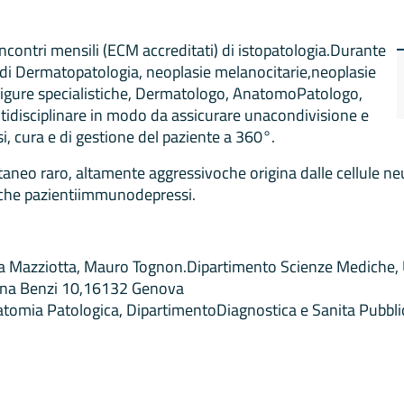
i incontri mensili (ECM accreditati) di istopatologia.Durante
i di Dermatopatologia, neoplasie melanocitarie,neoplasie
 figure specialistiche, Dermatologo, AnatomoPatologo,
tidisciplinare in modo da assicurare unacondivisione e
si, cura e di gestione del paziente a 360°.
taneo raro, altamente aggressivoche origina dalle cellule n
nche pazientiimmunodepressi.
a Mazziotta, Mauro Tognon.Dipartimento Scienze Mediche, Un
anna Benzi 10,16132 Genova
atomia Patologica, DipartimentoDiagnostica e Sanita Pubblic