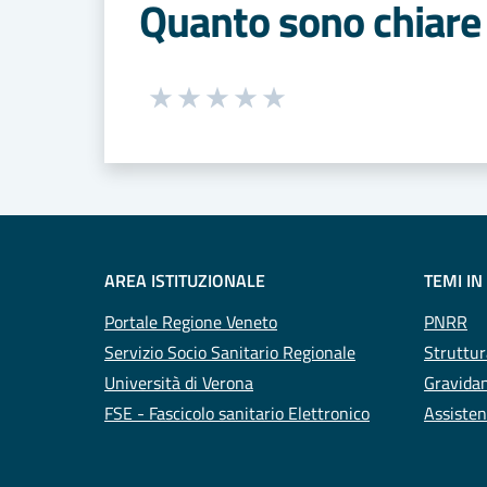
Quanto sono chiare 
Seleziona una valutazione da 1 a 5
Valuta 1 stelle su 5
Valuta 2 stelle su 5
Valuta 3 stelle su 5
Valuta 4 stelle su 5
Valuta 5 stelle su 5
AREA ISTITUZIONALE
TEMI IN
Portale Regione Veneto
PNRR
Servizio Socio Sanitario Regionale
Struttur
Università di Verona
Gravidan
FSE - Fascicolo sanitario Elettronico
Assisten