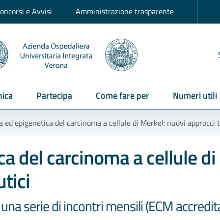
oncorsi e Avvisi
Amministrazione trasparente
ica
Partecipa
Come fare per
Numeri utili
 ed epigenetica del carcinoma a cellule di Merkel: nuovi approcci 
a del carcinoma a cellule di
tici
i una serie di incontri mensili (ECM accredita