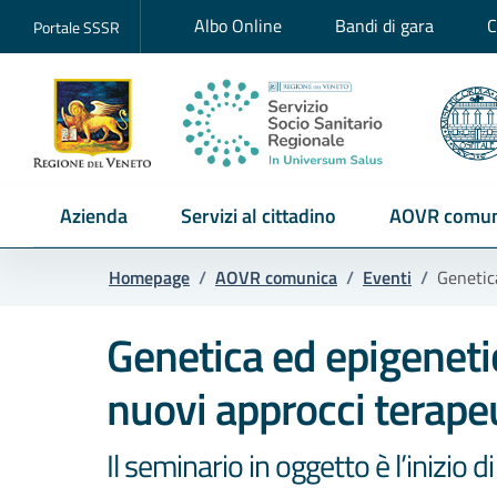
Albo Online
Bandi di gara
C
Portale SSSR
Azienda
Servizi al cittadino
AOVR comun
Homepage
/
AOVR comunica
/
Eventi
/
Genetica
Genetica ed epigenetic
nuovi approcci terapeu
Il seminario in oggetto è l’inizio d