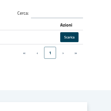
Cerca:
Azioni
Scarica
«
‹
1
›
»