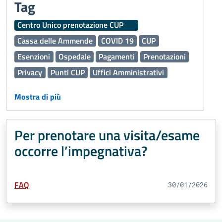
Tag
Centro Unico prenotazione CUP
Cassa delle Ammende
COVID 19
CUP
Esenzioni
Ospedale
Pagamenti
Prenotazioni
Privacy
Punti CUP
Uffici Amministrativi
Interaziendale
Mostra di più
Per prenotare una visita/esame
occorre l’impegnativa?
Tipo Contenuto:
FAQ
30/01/2026