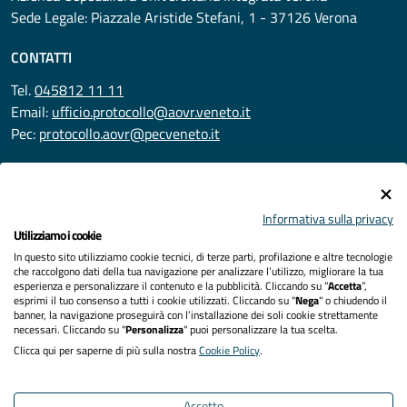
Sede Legale: Piazzale Aristide Stefani, 1 - 37126 Verona
CONTATTI
Tel.
045812 11 11
Email:
ufficio.protocollo@aovr.veneto.it
Pec:
protocollo.aovr@pecveneto.it
SEGUICI SU
Informativa sulla privacy
Utilizziamo i cookie
In questo sito utilizziamo cookie tecnici, di terze parti, profilazione e altre tecnologie
Privacy
che raccolgono dati della tua navigazione per analizzare l’utilizzo, migliorare la tua
esperienza e personalizzare il contenuto e la pubblicità. Cliccando su “
Accetta
”,
Accessibilità
esprimi il tuo consenso a tutti i cookie utilizzati. Cliccando su "
Nega
" o chiudendo il
banner, la navigazione proseguirà con l’installazione dei soli cookie strettamente
necessari. Cliccando su "
Personalizza
" puoi personalizzare la tua scelta.
Note legali
Clicca qui per saperne di più sulla nostra
Cookie Policy
.
Cookies policy
Accetto