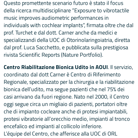
Questo promettente scenario futuro è stato il focus
della ricerca multidisciplinare “Exposure to vibrotactile
music improves audiometric performances in
individuals with cochlear implants”, firmata oltre che dal
prof. Turchet e dal dott. Carner anche da medici e
specializzandi della UOC di Otorinolaringoiatria, diretta
dal prof. Luca Sacchetto, e pubblicata sulla prestigiosa
rivista Scientific Reports (Nature Portfolio).
Centro Riabilitazione Bionica Udito in AOUI
. Il servizio,
coordinato dal dott Carner è Centro di Riferimento
Regionale, specializzato per la chirurgia e la riabilitazione
bionica dell’udito, ma segue pazienti che nel 75% dei
casi arrivano da fuori regione. Nato nel 2000, il Centro
oggi segue circa un migliaio di pazienti, portatori oltre
che di impianto cocleare anche di protesi impiantabili,
protesi vibratorie all’orecchio medio, impianti al tronco
encefalico ed impianti al collicolo inferiore.
L’équipe del Centro, che afferisce alla UOC di ORL