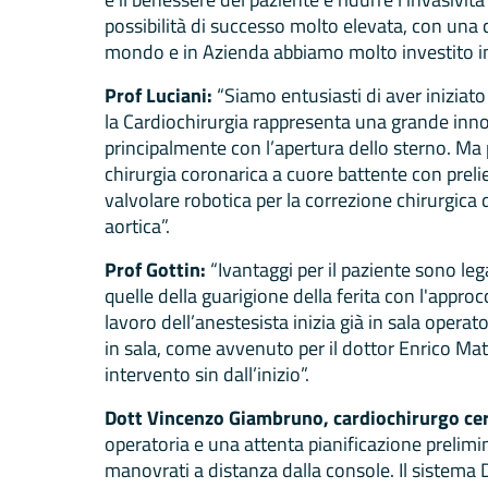
possibilità di successo molto elevata, con una c
mondo e in Azienda abbiamo molto investito in
Prof Luciani:
“Siamo entusiasti di aver iniziat
la Cardiochirurgia rappresenta una grande innova
principalmente con l’apertura dello sterno. Ma
chirurgia coronarica a cuore battente con prelie
valvolare robotica per la correzione chirurgica 
aortica”.
Prof Gottin:
“Ivantaggi per il paziente sono le
quelle della guarigione della ferita con l'appro
lavoro dell’anestesista inizia già in sala operat
in sala, come avvenuto per il dottor Enrico Matt
intervento sin dall’inizio”.
Dott Vincenzo Giambruno, cardiochirurgo cert
operatoria e una attenta pianificazione prelimin
manovrati a distanza dalla console. Il sistema D