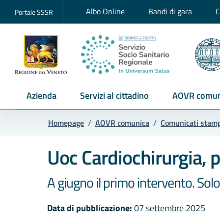
Albo Online
Bandi di gara
C
Portale SSSR
Azienda
Servizi al cittadino
AOVR comun
Homepage
/
AOVR comunica
/
Comunicati stam
Uoc Cardiochirurgia, p
A giugno il primo intervento. Solo 4
Data di pubblicazione:
07 settembre 2025