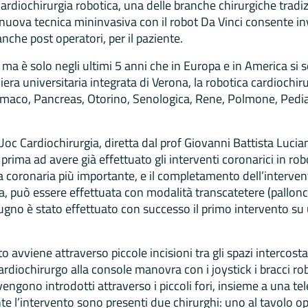
a Cardiochirurgia robotica, una delle branche chirurgiche tr
lla nuova tecnica mininvasiva con il robot Da Vinci consente 
anche post operatori, per il paziente.
, ma è solo negli ultimi 5 anni che in Europa e in America si
a universitaria integrata di Verona, la robotica cardiochirur
omaco, Pancreas, Otorino, Senologica, Rene, Polmone, Pediat
’Uoc Cardiochirurgia, diretta dal prof Giovanni Battista Lucia
rima ad avere già effettuato gli interventi coronarici in robo
la coronaria più importante, e il completamento dell’interven
ria, può essere effettuata con modalità transcatetere (pallonc
iugno è stato effettuato con successo il primo intervento su
to avviene attraverso piccole incisioni tra gli spazi intercostal
 cardiochirurgo alla console manovra con i joystick i bracci ro
vengono introdotti attraverso i piccoli fori, insieme a una te
nte l’intervento sono presenti due chirurghi: uno al tavolo ope