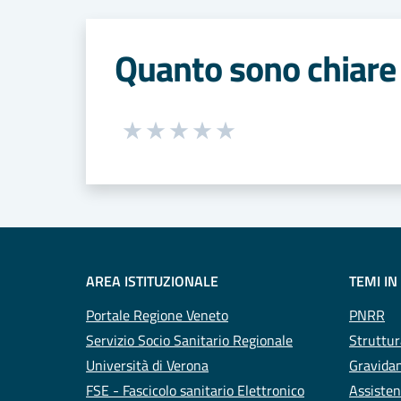
Quanto sono chiare 
Seleziona una valutazione da 1 a 5
Valuta 1 stelle su 5
Valuta 2 stelle su 5
Valuta 3 stelle su 5
Valuta 4 stelle su 5
Valuta 5 stelle su 5
AREA ISTITUZIONALE
TEMI IN
Portale Regione Veneto
PNRR
Servizio Socio Sanitario Regionale
Struttur
Università di Verona
Gravidan
FSE - Fascicolo sanitario Elettronico
Assisten