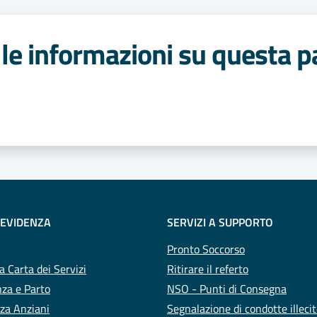
le informazioni su questa p
 stelle
 EVIDENZA
SERVIZI A SUPPORTO
Pronto Soccorso
a Carta dei Servizi
Ritirare il referto
za e Parto
NSO - Punti di Consegna
za Anziani
Segnalazione di condotte illeci