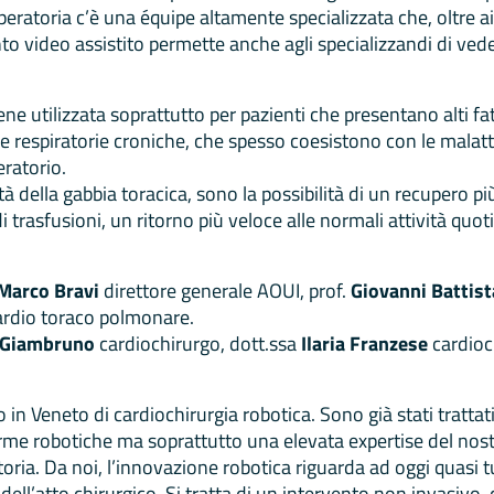
peratoria c’è una équipe altamente specializzata che, oltre a
ento video assistito permette anche agli specializzandi di ve
e utilizzata soprattutto per pazienti che presentano alti fat
e respiratorie croniche, che spesso coesistono con le malatti
eratorio.
lità della gabbia toracica, sono la possibilità di un recupero 
i trasfusioni, un ritorno più veloce alle normali attività qu
 Marco Bravi
direttore generale AOUI, prof.
Giovanni Battist
Cardio toraco polmonare.
 Giambruno
cardiochirurgo, dott.ssa
Ilaria Franzese
cardioc
 in Veneto di cardiochirurgia robotica. Sono già stati tratta
forme robotiche ma soprattutto una elevata expertise del nost
oria. Da noi, l’innovazione robotica riguarda ad oggi quasi tut
à dell’atto chirurgico. Si tratta di un intervento non invasiv