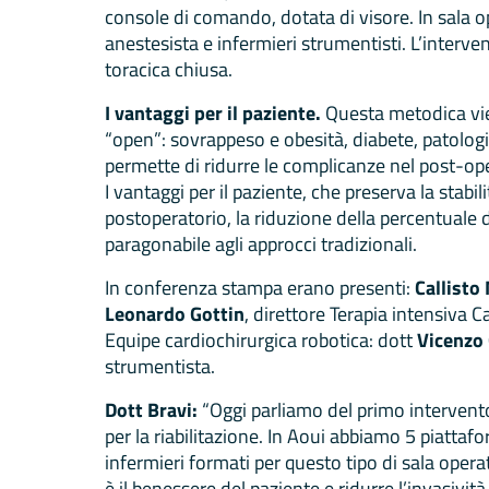
console di comando, dotata di visore. In sala o
anestesista e infermieri strumentisti. L’interv
toracica chiusa.
I vantaggi per il paziente.
Questa metodica vien
“open”: sovrappeso e obesità, diabete, patologi
permette di ridurre le complicanze nel post-op
I vantaggi per il paziente, che preserva la stabi
postoperatorio, la riduzione della percentuale d
paragonabile agli approcci tradizionali.
In conferenza stampa erano presenti:
Callisto
Leonardo Gottin
, direttore Terapia intensiva 
Equipe cardiochirurgica robotica: dott
Vicenzo
strumentista.
Dott Bravi:
“Oggi parliamo del primo intervento
per la riabilitazione. In Aoui abbiamo 5 piatta
infermieri formati per questo tipo di sala operat
è il benessere del paziente e ridurre l’invasivit