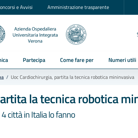
oncorsi e Avvisi
Amministrazione trasparente
ica
Partecipa
Come fare per
Numeri utili
pa
/
Uoc Cardiochirurgia, partita la tecnica robotica mininvasiva
artita la tecnica robotica mi
 città in Italia lo fanno