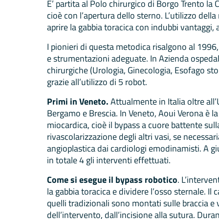
E’ partita al Polo chirurgico di Borgo Trento l
cioè con l’apertura dello sterno. L’utilizzo de
aprire la gabbia toracica con indubbi vantaggi, 
I pionieri di questa metodica risalgono al 1996
e strumentazioni adeguate. In Azienda ospedalier
chirurgiche (Urologia, Ginecologia, Esofago st
grazie all’utilizzo di 5 robot.
Primi in Veneto.
Attualmente in Italia oltre all
Bergamo e Brescia. In Veneto, Aoui Verona è la p
miocardica, cioè il bypass a cuore battente sul
rivascolarizzazione degli altri vasi, se necessa
angioplastica dai cardiologi emodinamisti. A g
in totale 4 gli interventi effettuati.
Come si esegue il bypass robotico
. L’interven
la gabbia toracica e dividere l’osso sternale. Il
quelli tradizionali sono montati sulle braccia e 
dell’intervento, dall’incisione alla sutura. Dura