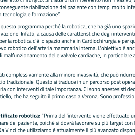
onseguente riabilitazione del paziente con tempi molto inferi
 tecnologia e formazione”.
o questo programma perché la robotica, che ha già uno spazio
zione. Infatti, a causa delle caratteristiche degli intervent
 per la robotica c’è lo spazio anche in Cardiochirurgia e pe
vo robotico dell'arteria mammaria interna. L'obiettivo è anch
di malfunzionamento delle valvole cardiache, in particolare a
gati complessivamente alla minore invasività, che può ridurr
ccio tradizionale. Questo si traduce in un percorso post operat
oria con interventi di tale importanza. Ci sono anestesisti ded
iello, che ha seguito il primo caso a Verona. Sono profession
ificato robotica:
“Prima dell’intervento viene effettuato un
are del paziente, poiché si dovrà lavorare su più target con l
a Vinci che utilizziamo è attualmente il più avanzato disponi