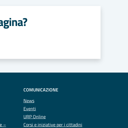
agina?
COMUNICAZIONE
News
Eventi
URP Online
te –
Corsi e iniziative per i cittadini