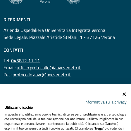
RIFERIMENTI
Azienda Ospedaliera Universitaria Integrata Verona
Sede Legale: Piazzale Aristide Stefani, 1 - 37126 Verona
CONTATTI
Tel.
045812 11 11
Email:
ufficio.protocollo@aovr.veneto.it
Pec:
protocollo.aovr@pecveneto.it
SEGUICI SU
Informativa sulla privacy
Utilizziamo i cookie
In questo sito utilizziamo cookie tecnici, di terze parti, profilazione e altre tecnologie
Privacy
che raccolgono dati della tua navigazione per analizzare l’utilizzo, migliorare la tua
esperienza e personalizzare il contenuto e la pubblicità. Cliccando su “
Accetta
”,
Accessibilità
esprimi il tuo consenso a tutti i cookie utilizzati. Cliccando su "
Nega
" o chiudendo il