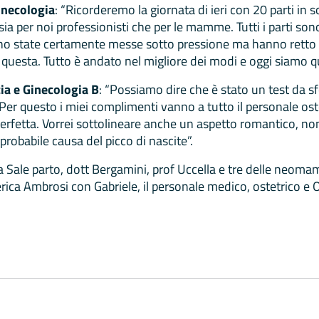
Ginecologia
: “Ricorderemo la giornata di ieri con 20 parti in
ia per noi professionisti che per le mamme. Tutti i parti son
ono state certamente messe sotto pressione ma hanno retto 
uesta. Tutto è andato nel migliore dei modi e oggi siamo qui
ia e Ginecologia B
: “Possiamo dire che è stato un test da s
Per questo i miei complimenti vanno a tutto il personale ostet
erfetta. Vorrei sottolineare anche un aspetto romantico, non
robabile causa del picco di nascite”.
a Sale parto, dott Bergamini, prof Uccella e tre delle neom
ca Ambrosi con Gabriele, il personale medico, ostetrico e O