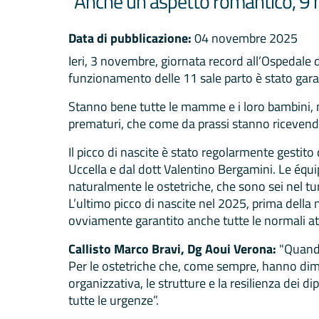
“Anche un aspetto romantico, 9 m
Data di pubblicazione:
04 novembre 2025
Ieri, 3 novembre, giornata record all’Ospedale
funzionamento delle 11 sale parto è stato garant
Stanno bene tutte le mamme e i loro bambini, n
prematuri, che come da prassi stanno ricevendo
Il picco di nascite è stato regolarmente gestito
Uccella e dal dott Valentino Bergamini. Le équ
naturalmente le ostetriche, che sono sei nel tu
L’ultimo picco di nascite nel 2025, prima della 
ovviamente garantito anche tutte le normali at
Callisto Marco Bravi, Dg Aoui Verona:
"Quando
Per le ostetriche che, come sempre, hanno dimos
organizzativa, le strutture e la resilienza dei 
tutte le urgenze”.