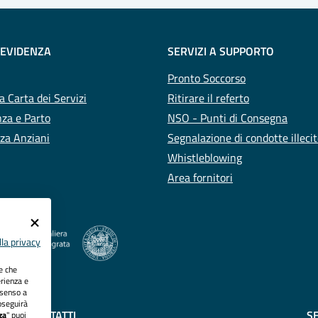
 EVIDENZA
SERVIZI A SUPPORTO
Pronto Soccorso
a Carta dei Servizi
Ritirare il referto
za e Parto
NSO - Punti di Consegna
za Anziani
Segnalazione di condotte illeci
Whistleblowing
Area fornitori
la privacy
ie che
erienza e
nsenso a
oseguirà
CONTATTI
SE
za
" puoi