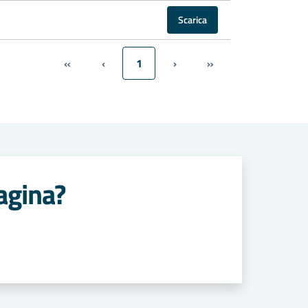
Scarica
«
‹
1
›
»
agina?