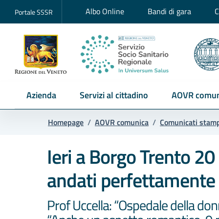
Albo Online
Bandi di gara
C
Portale SSSR
Azienda
Servizi al cittadino
AOVR comun
Homepage
/
AOVR comunica
/
Comunicati stam
Ieri a Borgo Trento 20 n
andati perfettamente
Prof Uccella: “Ospedale della do