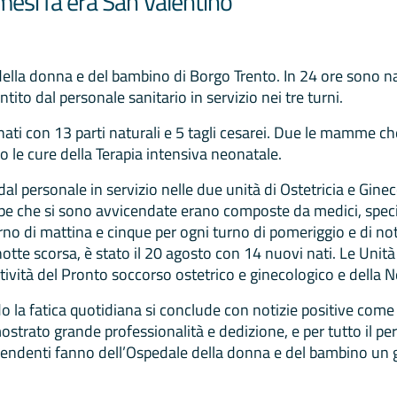
esi fa era San Valentino”
 della donna e del bambino di Borgo Trento. In 24 ore sono n
ito dal personale sanitario in servizio nei tre turni.
ati con 13 parti naturali e 5 tagli cesarei. Due le mamme ch
 le cure della Terapia intensiva neonatale.
 dal personale in servizio nelle due unità di Ostetricia e Gine
ipe che si sono avvicendate erano composte da medici, specia
rno di mattina e cinque per ogni turno di pomeriggio e di not
notte scorsa, è stato il 20 agosto con 14 nuovi nati. Le Unit
tività del Pronto soccorso ostetrico e ginecologico e della 
 la fatica quotidiana si conclude con notizie positive come 
trato grande professionalità e dedizione, e per tutto il pers
dipendenti fanno dell’Ospedale della donna e del bambino un g