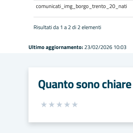
comunicati_img_borgo_trento_20_nati
Risultati da 1 a 2 di 2 elementi
Ultimo aggiornamento:
23/02/2026 10:03
Quanto sono chiare 
Seleziona una valutazione da 1 a 5
Valuta 1 stelle su 5
Valuta 2 stelle su 5
Valuta 3 stelle su 5
Valuta 4 stelle su 5
Valuta 5 stelle su 5