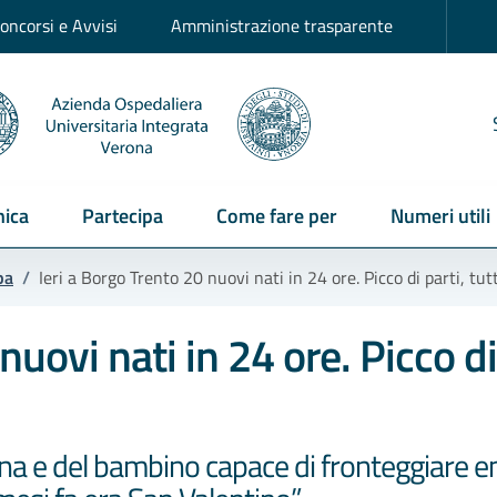
oncorsi e Avvisi
Amministrazione trasparente
ica
Partecipa
Come fare per
Numeri utili
pa
/
Ieri a Borgo Trento 20 nuovi nati in 24 ore. Picco di parti, tu
uovi nati in 24 ore. Picco di 
nna e del bambino capace di fronteggiare