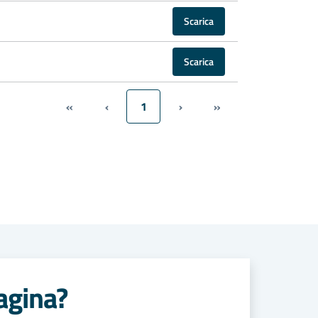
Scarica
Scarica
«
‹
1
›
»
agina?