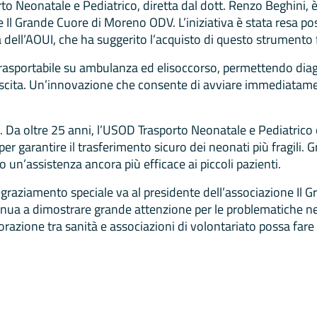
o Neonatale e Pediatrico, diretta dal dott. Renzo Beghini, è
 Il Grande Cuore di Moreno ODV. L’iniziativa è stata resa poss
ca dell’AOUI, che ha suggerito l’acquisto di questo strument
 trasportabile su ambulanza ed elisoccorso, permettendo diag
scita. Un’innovazione che consente di avviare immediatament
. Da oltre 25 anni, l’USOD Trasporto Neonatale e Pediatrico 
garantire il trasferimento sicuro dei neonati più fragili. Gra
 un’assistenza ancora più efficace ai piccoli pazienti.
ingraziamento speciale va al presidente dell’associazione Il
ontinua a dimostrare grande attenzione per le problematiche
zione tra sanità e associazioni di volontariato possa fare la 