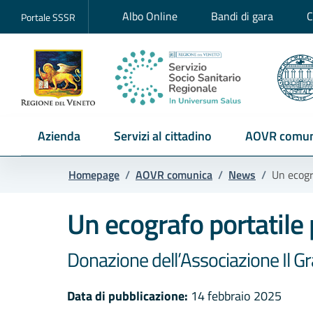
Albo Online
Bandi di gara
C
Portale SSSR
Azienda
Servizi al cittadino
AOVR comun
Homepage
/
AOVR comunica
/
News
/
Un ecogr
Un ecografo portatile 
Donazione dell’Associazione Il 
Data di pubblicazione:
14 febbraio 2025