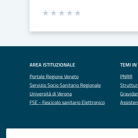
Seleziona una valutazione da 1 a 5
Valuta 1 stelle su 5
Valuta 2 stelle su 5
Valuta 3 stelle su 5
Valuta 4 stelle su 5
Valuta 5 stelle su 5
AREA ISTITUZIONALE
TEMI IN
Portale Regione Veneto
PNRR
Servizio Socio Sanitario Regionale
Struttur
Università di Verona
Gravidan
FSE - Fascicolo sanitario Elettronico
Assisten