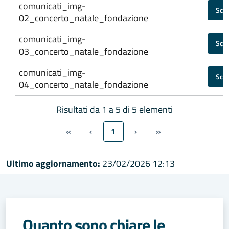
comunicati_img-
Scar
02_concerto_natale_fondazione
comunicati_img-
Scar
03_concerto_natale_fondazione
comunicati_img-
Scar
04_concerto_natale_fondazione
Risultati da 1 a 5 di 5 elementi
«
‹
1
›
»
Ultimo aggiornamento:
23/02/2026 12:13
Quanto sono chiare le