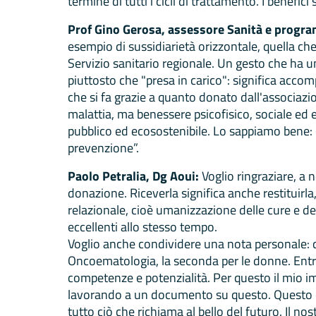
termine di tutti i cicli di trattamento. I benefic
Prof Gino Gerosa, assessore Sanità e progra
esempio di sussidiarietà orizzontale, quella che 
Servizio sanitario regionale. Un gesto che ha un
piuttosto che "presa in carico": significa acc
che si fa grazie a quanto donato dall'associazi
malattia, ma benessere psicofisico, sociale ed 
pubblico ed ecosostenibile. Lo sappiamo bene: 
prevenzione”.
Paolo Petralia, Dg Aoui:
Voglio ringraziare, a 
donazione. Riceverla significa anche restituirla
relazionale, cioè umanizzazione delle cure e dei
eccellenti allo stesso tempo.
Voglio anche condividere una nota personale: q
Oncoematologia, la seconda per le donne. Entra
competenze e potenzialità. Per questo il mio imp
lavorando a un documento su questo. Questo os
tutto ciò che richiama al bello del futuro. Il no