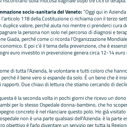
i si riscontrano sulla mucosa vaginale dopo tre cicli di terapia
mmazione socio-sanitaria del Veneto:
“Oggi qui in Azienda
l'articolo 118 della Costituzione ci richiama con il terzo sett
 duplice valore, perché aiuta noi mentre ci prenderci cura dei
ompagnare la persona non solo nel percorso di diagnosi e ter
one Giada, perché come ci ricorda l'Organizzazione Mondiale 
economico. E poi c'è il tema della prevenzione, che è essenzi
ogni euro investito in prevenzione genera circa 12-14 euro r
nome di tutta l'Azienda, le volontarie e tutti coloro che hann
, perché il bene vero si espande da solo. È un bene che è ins
 rapporti. Due chiavi di lettura che stiamo cercando di decli
uesta è la seconda volta in pochi giorni che ricevo un dono 
mbi per lo stesso Ospedale donna-bambino, che ho scoperto 
egno concreto è nel rilanciare questo polo. Ho già visitato tu
pedale non è una parte qualsiasi dell'Azienda: è la parte 
stro obiettivo è farlo diventare un servizio per tutta la Regio