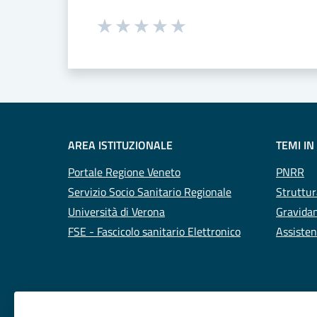
Seleziona una valutazione da 1 a 5
Valuta 1 stelle su 5
Valuta 2 stelle su 5
Valuta 3 stelle su 5
Valuta 4 stelle su 5
Valuta 5 stelle su 5
AREA ISTITUZIONALE
TEMI IN
Portale Regione Veneto
PNRR
Servizio Socio Sanitario Regionale
Struttur
Università di Verona
Gravidan
FSE - Fascicolo sanitario Elettronico
Assisten