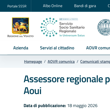
Albo Online
Bandi di gara
C
Portale SSSR
Azienda
Servizi al cittadino
AOVR comun
Homepage
/
AOVR comunica
/
Comunicati stam
Assessore regionale pr
Aoui
Data di pubblicazione:
18 maggio 2026