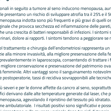
onali in seguito a tumore al seno inducono menopausa, aume
 presentano un rischio di sviluppare atrofia tra il 25% e il 
menopausa indotta sono più frequenti e più gravi di quelli o
ginale che provoca secchezza ed infiammazione delle pareti
nche una crescita di batteri responsabili di infezioni. I sintom
urinari, dolore ai rapporti. I sintomi tendono a peggiorare se 
 nel trattamento e chirurgia dell’endometriosi rappresenta un 
ie alla minore invasività, alla migliore preservazione della f
 prevalentemente in laparoscopia, consentendo di trattare i 
migliore conservazione e preservazione del patrimonio ovari
ità femminile. Altri vantaggi sono il sanguinamento notevolme
 postoperatorie, tassi di recidiva sovrapponibili alle tecnich
iù severi e per le donne affette da cancro al seno, soprattutt
fici derivano dalle alte temperature generate dal laser, che
remenopausa, agevolando il ripristino del tessuto più idratato
e ambulatoriale. I risultati positivi sono significativi e pos