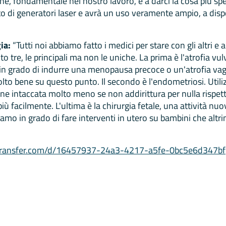
, fondamentale nel nostro lavoro, e a darci la cosa più specia
 di generatori laser e avrà un uso veramente ampio, a dispos
ia:
“Tutti noi abbiamo fatto i medici per stare con gli altri e a
o tre, le principali ma non le uniche. La prima è l'atrofia v
in grado di indurre una menopausa precoce o un'atrofia vagin
molto bene su questo punto. Il secondo è l'endometriosi. Utilizz
viene intaccata molto meno se non addirittura per nulla rispet
 più facilmente. L'ultima è la chirurgia fetale, una attività nu
siamo in grado di fare interventi in utero su bambini che al
stransfer.com/d/16457937-24a3-4217-a5fe-0bc5e6d347bf