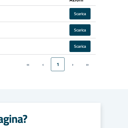
Scarica
Scarica
Scarica
«
‹
1
›
»
agina?