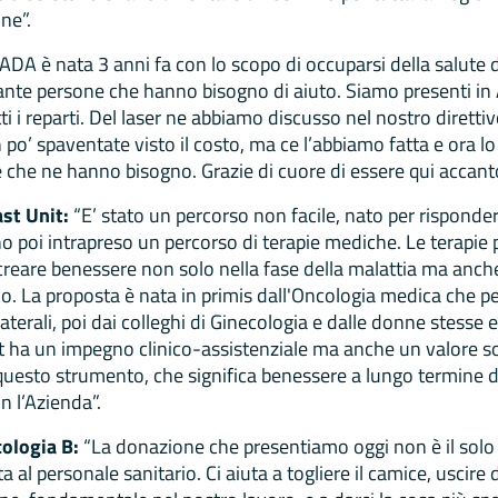
ne”.
ADA è nata 3 anni fa con lo scopo di occuparsi della salute 
ante persone che hanno bisogno di aiuto. Siamo presenti in
ti i reparti. Del laser ne abbiamo discusso nel nostro diretti
po’ spaventate visto il costo, ma ce l’abbiamo fatta e ora l
e che ne hanno bisogno. Grazie di cuore di essere qui accanto
ast Unit:
“E’ stato un percorso non facile, nato per risponder
 poi intrapreso un percorso di terapie mediche. Le terapie 
creare benessere non solo nella fase della malattia ma anche 
gico. La proposta è nata in primis dall'Oncologia medica che 
ollaterali, poi dai colleghi di Ginecologia e dalle donne stess
t ha un impegno clinico-assistenziale ma anche un valore so
esto strumento, che significa benessere a lungo termine del
n l’Azienda”.
cologia B:
“La donazione che presentiamo oggi non è il solo a
 al personale sanitario. Ci aiuta a togliere il camice, uscire