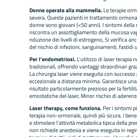
Donne operate alla mammella.
Le terapie orm
severa. Queste pazienti in trattamento ormonale
donne sono giovani (<50 anni). I sintomi della 
riscontra un assottigliamento della mucosa va
riduzione dei livelli di estrogeno, Si verifica a
del rischio di infezioni, sanguinamenti, fastidi 
Per l’endometriosi.
L’utilizzo di laser terapia
tradizionali, offrendo vantaggi straordinari graz
La chirurgia laser viene eseguita con successo
eccezionale a distanza minima. Garantisce una 
risultato particolarmente prezioso per la fertil
emostatiche del laser, Minor rischio di aderenze
Laser therapy, come funziona.
Per i sintomi p
terapia non-ormonale, quindi più sicura. I bene
e stimolare l’attività metabolica tipica della p
non richiede anestesia e viene eseguita in regim