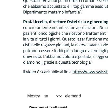
Questo serve a noi per ricordarci l’umanizzazione
che abbiamo acquistato è il top gamma assoluto
Dipartimento materno infantile”.
Prof. Uccella, direttore Ostetricia e ginecolog
concretamente in tantissime applicazioni. Ne cit
pazienti oncologiche che ricevono trattamenti 
la vita di tutti i giorni. Questo laser funziona 
cisti nelle ragazze giovani, la riserva ovarica 
potranno essere fertili più a lungo e avere figli
università. L'abbiamo voluta e portata, e oggi 
diamo noi, grazie a questa tecnologia”.
Il video è scaricabile al link:
https://www.swis
Mostra
elementi
Documenti collegati