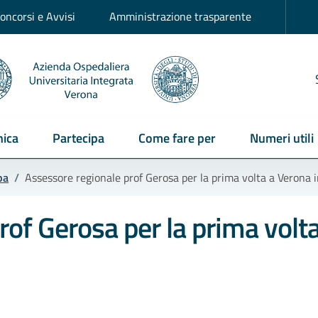
oncorsi e Avvisi
Amministrazione trasparente
ica
Partecipa
Come fare per
Numeri utili
pa
/
Assessore regionale prof Gerosa per la prima volta a Verona 
of Gerosa per la prima volta