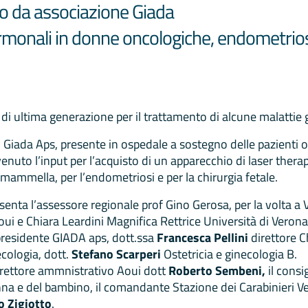
o da associazione Giada
onali in donne oncologiche, endometriosi 
i ultima generazione per il trattamento di alcune malattie
o Giada Aps, presente in ospedale a sostegno delle pazienti o
è venuto l’input per l’acquisto di un apparecchio di laser ther
mammella, per l’endometriosi e per la chirurgia fetale.
senta l’assessore regionale prof Gino Gerosa, per la volta 
Aoui e Chiara Leardini Magnifica Rettrice Università di Veron
residente GIADA aps, dott.ssa
Francesca Pellini
direttore C
ecologia, dott.
Stefano Scarperi
Ostetricia e ginecologia B.
direttore ammnistrativo Aoui dott
Roberto Sembeni,
il consi
onna e del bambino, il comandante Stazione dei Carabinieri V
o Zigiotto
.