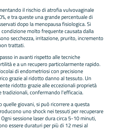
ntando il rischio di atrofia vulvovaginale
50%, e tra queste una grande percentuale di
sservati dopo la menopausa fisiologica. Si
, condizione molto frequente causata dalla
i sono secchezza, irritazione, prurito, incremento
non trattati.
passo in avanti rispetto alle tecniche
ertilità e a un recupero particolarmente rapido.
focolai di endometriosi con precisione
co grazie al ridotto danno al tessuto. Un
nte ridotto grazie alle eccezionali proprietà
e tradizionali, confermando l'efficacia.
o quelle giovani, si può ricorrere a questa
 producono uno shock nei tessuti per recuperare
. Ogni sessione laser dura circa 5-10 minuti,
sono essere duraturi per più di 12 mesi al