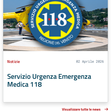
Tipo Contenuto:
Notizie
02 Aprile 2026
Servizio Urgenza Emergenza
Medica 118
Visualizzare tutte le news