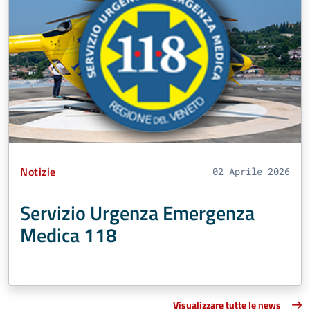
Tipo Contenuto:
Notizie
02 Aprile 2026
Servizio Urgenza Emergenza
Medica 118
Visualizzare tutte le news