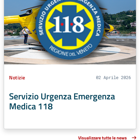
Tipo Contenuto:
Notizie
02 Aprile 2026
Servizio Urgenza Emergenza
Medica 118
Visualizzare tutte le news