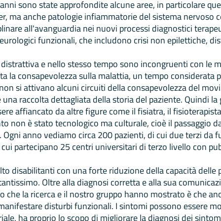
 anni sono state approfondite alcune aree, in particolare que
 ma anche patologie infiammatorie del sistema nervoso cent
linare all'avanguardia nei nuovi processi diagnostici terape
eurologici funzionali, che includono crisi non epilettiche, di
a distrattiva e nello stesso tempo sono incongruenti con le 
ata la consapevolezza sulla malattia, un tempo considerata ps
 non si attivano alcuni circuiti della consapevolezza del mov
 una raccolta dettagliata della storia del paziente. Quindi l
ere affiancato da altre figure come il fisiatra, il fisioterapis
 non è stato tecnologico ma culturale, cioè il passaggio da 
 Ogni anno vediamo circa 200 pazienti, di cui due terzi da f
cui partecipano 25 centri universitari di terzo livello con pub
o disabilitanti con una forte riduzione della capacità delle p
rtantissimo. Oltre alla diagnosi corretta e alla sua comunicazi
ello che la ricerca e il nostro gruppo hanno mostrato è che 
nifestare disturbi funzionali. I sintomi possono essere molto
iale, ha proprio lo scopo di migliorare la diagnosi dei sinto