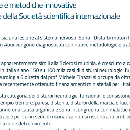
e e metodiche innovative
della Società scientifica internazionale
ci sia una lesione al sistema nervoso. Sono i Disturbi motori
 in Aoui vengono diagnosticati con nuove metodologie e tratt
apparentemente simili alla Sclerosi multipla, è cresciuto a c
 in Italia siano 150 su 100 mila casi di disturbi neurologici f
eurologia B diretta dal prof Michele Tinazzi si occupa da oltr
ha recentemente ottenuto finanziamenti ministeriali per i tr
sta categoria dei disturbi neurologici funzionali e consiston
empio tremore, paresi, distonia, disturbi della marcia e facc
 hanno una causa organica e sono incongruenti con malattie n
rale e per cui in sede di risonanza non si riscontrano proble
ell’azione del movimento.