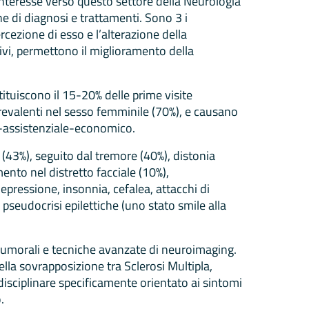
’interesse verso questo settore della Neurologia
e di diagnosi e trattamenti. Sono 3 i
rcezione di esso e l’alterazione della
tativi, permettono il miglioramento della
ituiscono il 15-20% delle prime visite
prevalenti nel sesso femminile (70%), e causano
io-assistenziale-economico.
i (43%), seguito dal tremore (40%), distonia
nto nel distretto facciale (10%),
depressione, insonnia, cefalea, attacchi di
 pseudocrisi epilettiche (uno stato smile alla
o-umorali e tecniche avanzate di neuroimaging.
ella sovrapposizione tra Sclerosi Multipla,
idisciplinare specificamente orientato ai sintomi
.