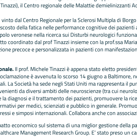
Tinazzi), il Centro regionale delle Malattie demielinizzanti A
vinto dal Centro Regionale per la Sclerosi Multipla di Borg
costo della fatica nelle performance cognitive dei pazienti a
polo veronese nella ricerca sui Disturbi neurologici funziona
to coordinato dal prof Tinazzi insieme con la prof.ssa Mar
tazione precoce e personalizzata in pazienti con manifestazioni
onale.
Il prof. Michele Tinazzi è appena stato eletto presiden
oclamazione è avvenuta lo scorso 14 giugno a Baltimore, negl
ali. La Società ha sede negli Stati Uniti ma rappresenta il p
rovenienti da diversi ambiti delle neuroscienze (tra cui neurolo
 la diagnosi e il trattamento dei pazienti, promuovere la ric
mativi per medici, scienziati e pubblico in generale. Promuo
ssi e simposi internazionali. Collabora anche con associazio
patto economico sul sistema di una miglior gestione della pat
althcare Management Research Group. E’ stato preso un camp