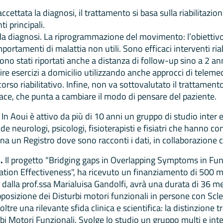
cettata la diagnosi, il trattamento si basa sulla riabilitazio
ti principali.
lla diagnosi. La riprogrammazione del movimento: l’obiettivo
amenti di malattia non utili. Sono efficaci interventi riabili
tivi sono stati riportati anche a distanza di follow-up sino a 2
e esercizi a domicilio utilizzando anche approcci di telemed
so riabilitativo. Infine, non va sottovalutato il trattamento
cace, che punta a cambiare il modo di pensare del paziente.
.
In Aoui è attivo da più di 10 anni un gruppo di studio inter e
e neurologi, psicologi, fisioterapisti e fisiatri che hanno con
ina un Registro dove sono racconti i dati, in collaborazione co
.
Il progetto "Bridging gaps in Overlapping Symptoms in Fun
ation Effectiveness", ha ricevuto un finanziamento di 500 mi
dalla prof.ssa Marialuisa Gandolfi, avrà una durata di 36 mes
rapposizione dei Disturbi motori funzionali in persone con Sc
tre una rilevante sfida clinica e scientifica: la distinzione tr
bi Motori Funzionali. Svolge lo studio un gruppo multi e in