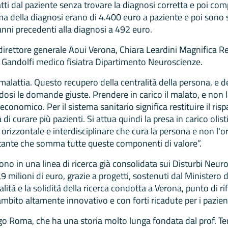
 fatti dal paziente senza trovare la diagnosi corretta e poi co
ima della diagnosi erano di 4.400 euro a paziente e poi sono 
anni precedenti alla diagnosi a 492 euro.
irettore generale Aoui Verona, Chiara Leardini Magnifica Ret
a Gandolfi medico fisiatra Dipartimento Neuroscienze.
 malattia. Questo recupero della centralità della persona, e 
ndosi le domande giuste. Prendere in carico il malato, e non la 
o economico. Per il sistema sanitario significa restituire il r
à di curare più pazienti. Si attua quindi la presa in carico olis
à orizzontale e interdisciplinare che cura la persona e non l'or
tante che somma tutte queste componenti di valore”.
cono in una linea di ricerca già consolidata sui Disturbi Neuro
9 milioni di euro, grazie a progetti, sostenuti dal Ministero
lità e la solidità della ricerca condotta a Verona, punto di r
bito altamente innovativo e con forti ricadute per i pazienti
go Roma, che ha una storia molto lunga fondata dal prof. Te