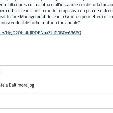
vuto alla ripresa di malattia o all’instaurarsi di disturbi funz
o efficaci e iniziare in modo tempestivo un percorso di cur
ealth Care Management Research Group ci permetterà di va
onoscendo il disturbo motorio funzionale".
older/HpJD2Qha#fJlPQBNbaZUiG0BOe6366Q
g
nte a Baltimora.jpg