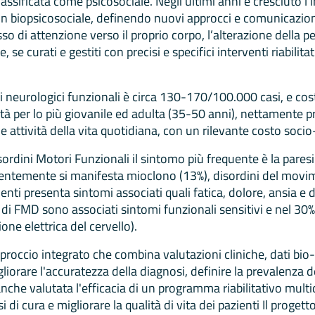
ssificata come psicosociale. Negli ultimi anni è cresciuto l
in biopsicosociale, definendo nuovi approcci e comunicazion
o di attenzione verso il proprio corpo, l’alterazione della pe
e, se curati e gestiti con precisi e specifici interventi riabili
i neurologici funzionali è circa 130-170/100.000 casi, e cost
tà per lo più giovanile ed adulta (35-50 anni), nettamente 
 attività della vita quotidiana, con un rilevante costo soc
sordini Motori Funzionali il sintomo più frequente è la pares
uentemente si manifesta mioclono (13%), disordini del movime
ienti presenta sintomi associati quali fatica, dolore, ansia e 
i di FMD sono associati sintomi funzionali sensitivi e nel 30%
ione elettrica del cervello).
pproccio integrato che combina valutazioni cliniche, dati bi
liorare l'accuratezza della diagnosi, definire la prevalenza d
à anche valutata l'efficacia di un programma riabilitativo mult
 di cura e migliorare la qualità di vita dei pazienti Il progetto