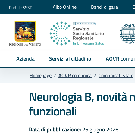
Albo Online
Bandi di gara
C
Portale SSSR
Azienda
Servizi al cittadino
AOVR comun
Homepage
/
AOVR comunica
/
Comunicati stam
Neurologia B, novità n
funzionali
Data di pubblicazione:
26 giugno 2026