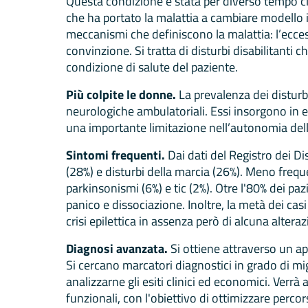
Questa condizione è stata per diverso tempo cla
che ha portato la malattia a cambiare modello 
meccanismi che definiscono la malattia: l’eccess
convinzione. Si tratta di disturbi disabilitanti ch
condizione di salute del paziente.
Più colpite le donne.
La prevalenza dei disturb
neurologiche ambulatoriali. Essi insorgono in e
una importante limitazione nell’autonomia delle
Sintomi frequenti.
Dai dati del Registro dei Di
(28%) e disturbi della marcia (26%). Meno freq
parkinsonismi (6%) e tic (2%). Otre l'80% dei paz
panico e dissociazione. Inoltre, la metà dei cas
crisi epilettica in assenza però di alcuna alteraz
Diagnosi avanzata.
Si ottiene attraverso un a
Si cercano marcatori diagnostici in grado di mig
analizzarne gli esiti clinici ed economici. Verr
funzionali, con l'obiettivo di ottimizzare percorsi