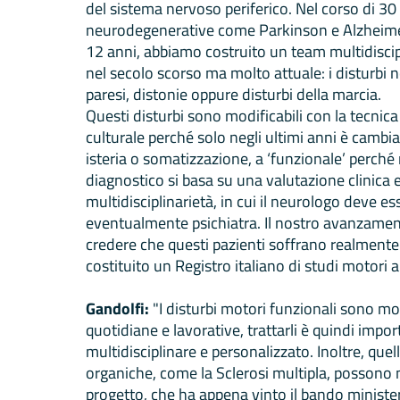
del sistema nervoso periferico. Nel corso di 30
neurodegenerative come Parkinson e Alzheimer,
12 anni, abbiamo costruito un team multidiscip
nel secolo scorso ma molto attuale: i disturbi n
paresi, distonie oppure disturbi della marcia.
Questi disturbi sono modificabili con la tecnic
culturale perché solo negli ultimi anni è cambi
isteria o somatizzazione, a ‘funzionale’ perché
diagnostico si basa su una valutazione clinica e
multidisciplinarietà, in cui il neurologo deve ess
eventualmente psichiatra. Il nostro avanzamento
credere che questi pazienti soffrano realmente.
costituito un Registro italiano di studi motori a 
Gandolfi:
"I disturbi motori funzionali sono molt
quotidiane e lavorative, trattarli è quindi impo
multidisciplinare e personalizzato. Inoltre, qu
organiche, come la Sclerosi multipla, possono ma
progetto, che ha appena vinto il bando minister