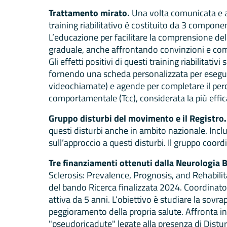
Trattamento mirato.
Una volta comunicata e ac
training riabilitativo è costituito da 3 componen
L’educazione per facilitare la comprensione de
graduale, anche affrontando convinzioni e comport
Gli effetti positivi di questi training riabilita
fornendo una scheda personalizzata per eseguir
videochiamate) e agende per completare il percor
comportamentale (Tcc), considerata la più effi
Gruppo disturbi del movimento e il Registro
questi disturbi anche in ambito nazionale. Includ
sull’approccio a questi disturbi. Il gruppo coord
Tre finanziamenti ottenuti dalla Neurologia B
Sclerosis: Prevalence, Prognosis, and Rehabilit
del bando Ricerca finalizzata 2024. Coordinato 
attiva da 5 anni. L’obiettivo è studiare la sov
peggioramento della propria salute. Affronta inol
"pseudoricadute" legate alla presenza di Distur