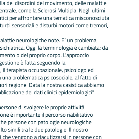
lla dei disordini del movimento, delle malattie
rale, come la Sclerosi Multipla. Negli ultimi
utici per affrontare una tematica misconosciuta
sturbi sensoriali e disturbi motori come tremori,
malattie neurologiche note. E’ un problema
ichiatrica. Oggi la terminologia è cambiata: da
imento o del proprio corpo. L’approccio
a gestione è fatta seguendo la
ta, il terapista occupazionale, psicologo ed
una problematica psicosociale, al fatto di
uori regione. Data la nostra casistica abbiamo
blicazione dei dati clinici epidemiologici".
ersone di svolgere le proprie attività
one è importante il percorso riabilitativo
anche persone con patologie neurologiche
 simili tra le due patologie. Il nostro
mi che vengono a riacutizzarsi in persone con