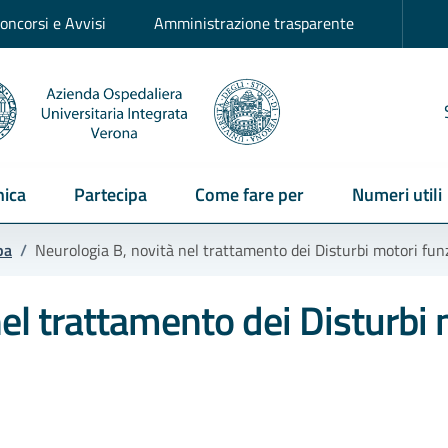
oncorsi e Avvisi
Amministrazione trasparente
ica
Partecipa
Come fare per
Numeri utili
pa
/
Neurologia B, novità nel trattamento dei Disturbi motori fun
el trattamento dei Disturbi 