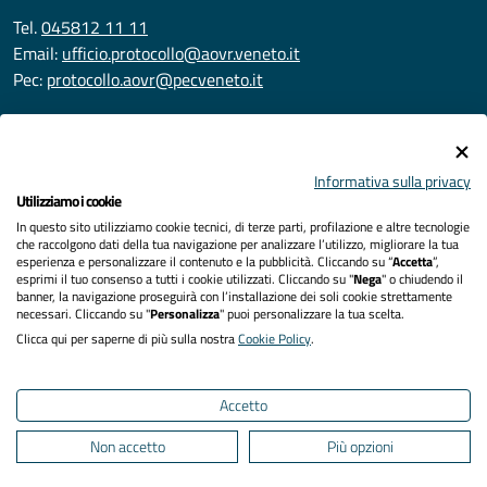
Tel.
045812 11 11
Email:
ufficio.protocollo@aovr.veneto.it
Pec:
protocollo.aovr@pecveneto.it
SEGUICI SU
Informativa sulla privacy
Utilizziamo i cookie
In questo sito utilizziamo cookie tecnici, di terze parti, profilazione e altre tecnologie
Privacy
che raccolgono dati della tua navigazione per analizzare l’utilizzo, migliorare la tua
esperienza e personalizzare il contenuto e la pubblicità. Cliccando su “
Accetta
”,
Accessibilità
esprimi il tuo consenso a tutti i cookie utilizzati. Cliccando su "
Nega
" o chiudendo il
banner, la navigazione proseguirà con l’installazione dei soli cookie strettamente
necessari. Cliccando su "
Personalizza
" puoi personalizzare la tua scelta.
Note legali
Clicca qui per saperne di più sulla nostra
Cookie Policy
.
Cookies policy
Accetto
Mappa del sito
Non accetto
Più opzioni
Area Riservata