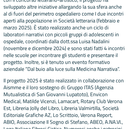
sviluppato altre iniziative allargando la sua sfera anche
al di fuori del perimetro ospedaliero come I due incontri
aperti alla popolazione in Società letteraria (febbraio e
marzo 2025). È stato realizzato anche un ciclo di
laboratori narrativi con piccoli gruppi di adolescenti in
ospedale, coordinati dalla dott.ssa Luisa Nadalini
(novembre e dicembre 2024) e sono stati fatti 4 incontri
nelle scuole per incontrare gli studenti e presentare il
progetto. Inoltre, si è tenuto un evento formativo
aziendale “Dal buio alla luce sulla Medicina Narrativa”.
Il progetto 2025 è stato realizzato in collaborazione con
Aismme e il loro sostegno di: Gruppo ITAS (Agenzia
Mutualistica di San Giovanni Lupatoto), Envicon
Medical, Matilde Vicenzi, Lamacart, Rotary Club Verona
Est, Libreria Jolly del Libro, Libreria Valmirtilla, Società
Editoriale Grafiche AZ, Lo Scrittoio, Verona Report,
ABIO, Associazione Il Sogno di Stefano, ABEO, A.NA.VI.,
Lega Italiana Fibrosi Cistica. Numerosi anche i patrocini